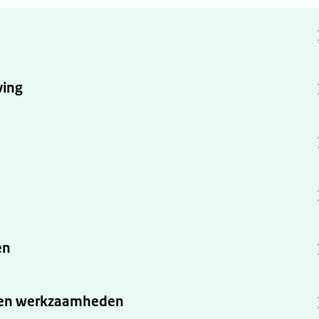
ving
en
g en werkzaamheden