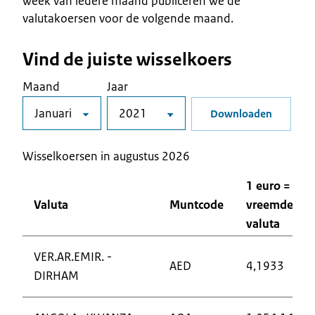
week van iedere maand publiceren we de
valutakoersen voor de volgende maand.
Vind de juiste wisselkoers
Maand
Jaar
Downloaden
Wisselkoersen in
augustus
2026
1 euro =
Valuta
Muntcode
vreemde
valuta
VER.AR.EMIR. -
AED
4,1933
DIRHAM