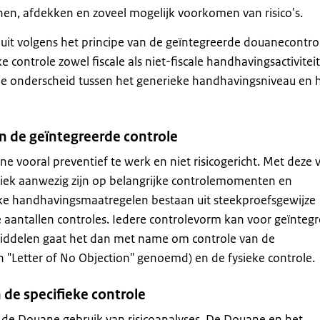
nnen, afdekken en zoveel mogelijk voorkomen van risico's.
uit volgens het principe van de geïntegreerde douanecontrol
 controle zowel fiscale als niet-fiscale handhavingsactivitei
ne onderscheid tussen het generieke handhavingsniveau en 
n de geïntegreerde controle
 vooral preventief te werk en niet risicogericht. Met deze
siek aanwezig zijn op belangrijke controlemomenten en
ieke handhavingsmaatregelen bestaan uit steekproefsgewijze
e aantallen controles. Iedere controlevorm kan voor geïnteg
iddelen gaat het dan met name om controle van de
en "Letter of No Objection" genoemd) en de fysieke controle.
 de specifieke controle
 de Douane gebruik van risicoanalyses. De Douane en het