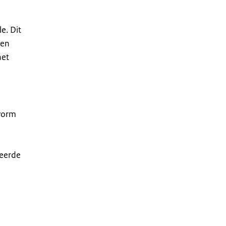
e. Dit
ten
het
 vorm
reerde