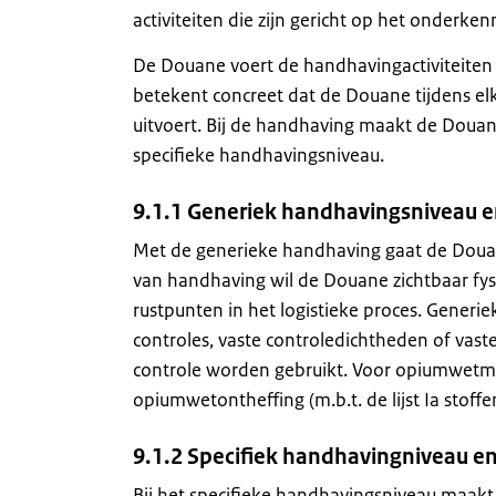
activiteiten die zijn gericht op het onderke
De Douane voert de handhavingactiviteiten 
betekent concreet dat de Douane tijdens elke
uitvoert. Bij de handhaving maakt de Doua
specifieke handhavingsniveau.
9.1.1 Generiek handhavingsniveau e
Met de generieke handhaving gaat de Douane
van handhaving wil de Douane zichtbaar fy
rustpunten in het logistieke proces. Gener
controles, vaste controledichtheden of vast
controle worden gebruikt. Voor opiumwetm
opiumwetontheffing (m.b.t. de lijst Ia stoff
9.1.2 Specifiek handhavingniveau en
Bij het specifieke handhavingsniveau maakt