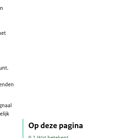
en
het
unt.
rzenden
gnaal
lijk
Op deze pagina
9.1 Wat betekent