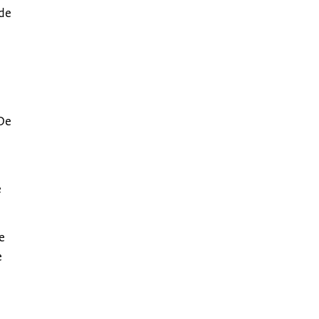
 de
 De
e
e
e