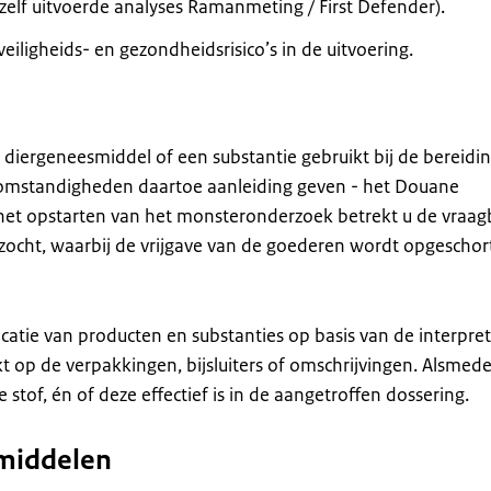
elf uitvoerde analyses Ramanmeting / First Defender).
iligheids- en gezondheidsrisico’s in de uitvoering.
n diergeneesmiddel of een substantie gebruikt bij de bereidi
n omstandigheden daartoe aanleiding geven - het Douane
 het opstarten van het monsteronderzoek betrekt u de vraag
ht, waarbij de vrijgave van de goederen wordt opgeschort
icatie van producten en substanties op basis van de interpret
t op de verpakkingen, bijsluiters of omschrijvingen. Alsmede
 stof, én of deze effectief is in de aangetroffen dossering.
smiddelen