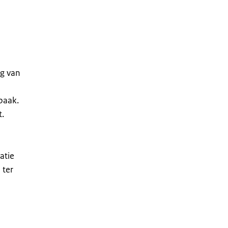
ng van
baak.
.
atie
 ter