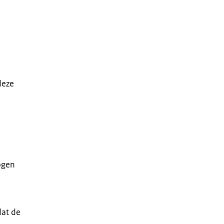
deze
ogen
dat de