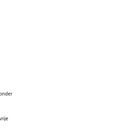
zonder
rije