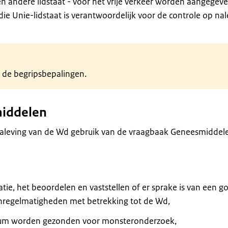
 andere lidstaat - voor het vrije verkeer worden aangegev
e Unie-lidstaat is verantwoordelijk voor de controle op nal
n de begripsbepalingen.
middelen
naleving van de Wd gebruik van de vraagbaak Geneesmiddel
atie, het beoordelen en vaststellen of er sprake is van een g
nregelmatigheden met betrekking tot de Wd,
rium worden gezonden voor monsteronderzoek,