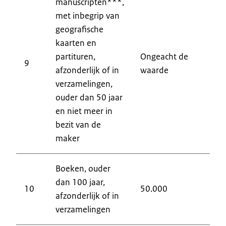
manuscripten***,
met inbegrip van
9
geografische
9
kaarten en
4
partituren,
Ongeacht de
4
9
afzonderlijk of in
waarde
4
verzamelingen,
4
ouder dan 50 jaar
4
en niet meer in
4
bezit van de
maker
Boeken, ouder
dan 100 jaar,
9
10
50.000
afzonderlijk of in
9
verzamelingen