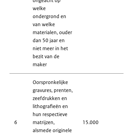
ongeacht op
welke
ondergrond en
van welke
materialen, ouder
dan 50 jaar en
niet meer in het
bezit van de
maker
Oorspronkelijke
gravures, prenten,
zeefdrukken en
lithografieën en
hun respectieve
H
6
matrijzen,
15.000
9
alsmede originele
8