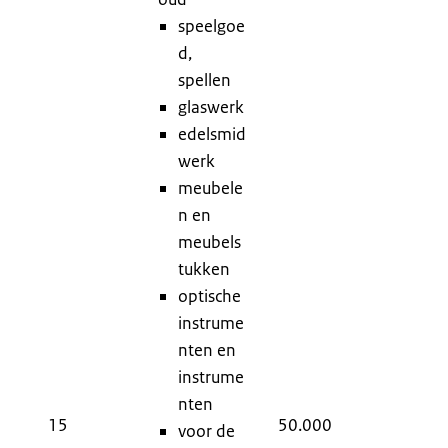
speelgoe
d,
spellen
glaswerk
edelsmid
werk
meubele
n en
meubels
H
tukken
7
optische
7
instrume
H
nten en
H
instrume
H
nten
H
15
50.000
voor de
H