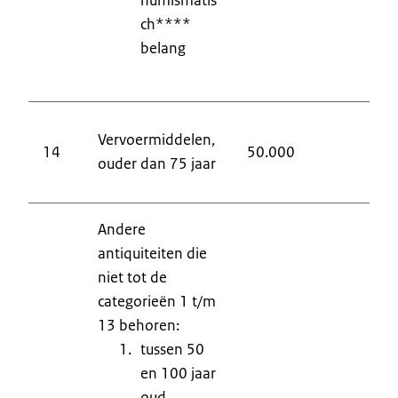
ch****
belang
9
Vervoermiddelen,
14
50.000
H
ouder dan 75 jaar
8
Andere
antiquiteiten die
niet tot de
categorieën 1 t/m
13 behoren:
tussen 50
en 100 jaar
oud