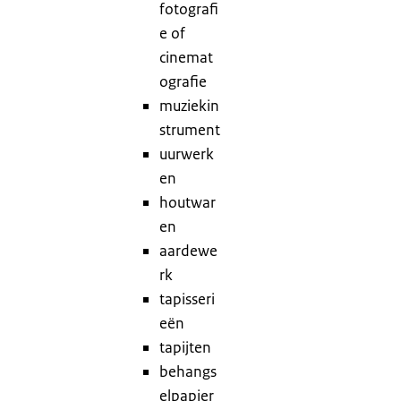
fotografi
H
e of
5
cinemat
H
ografie
4
muziekin
H
strument
9
uurwerk
en
houtwar
en
aardewe
rk
tapisseri
eën
tapijten
behangs
elpapier