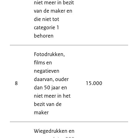
niet meer in bezit
van de maker en
die niet tot
categorie 1
behoren
Fotodrukken,
films en
negatieven
3
daarvan, ouder
8
15.000
3
dan 50 jaar en
4
niet meer in het
bezit van de
maker
Wiegedrukken en