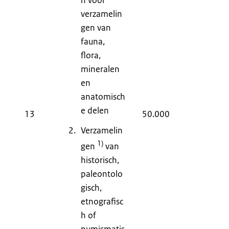
verzamelin
gen van
fauna,
flora,
mineralen
en
anatomisch
e delen
13
50.000
9
Verzamelin
1)
gen
van
historisch,
paleontolo
gisch,
etnografisc
h of
numismatis