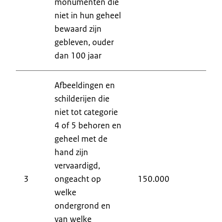
monumenten die
niet in hun geheel
bewaard zijn
gebleven, ouder
dan 100 jaar
Afbeeldingen en
schilderijen die
niet tot categorie
4 of 5 behoren en
geheel met de
hand zijn
vervaardigd,
3
ongeacht op
150.000
9
welke
ondergrond en
van welke