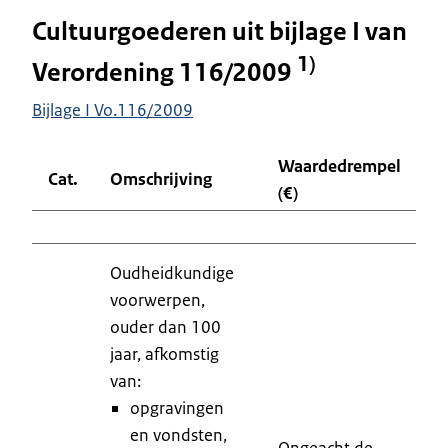
Cultuurgoederen uit bijlage I van
1)
Verordening 116/2009
Bijlage I Vo.116/2009
Waardedrempel
Cat.
Omschrijving
G
(€)
Oudheidkundige
voorwerpen,
ouder dan 100
jaar, afkomstig
van:
opgravingen
en vondsten,
Ongeacht de
9