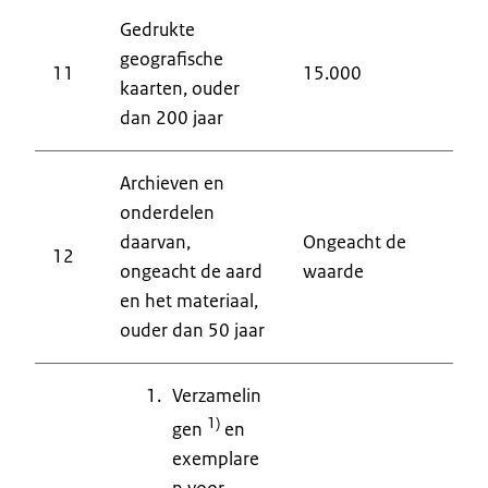
Gedrukte
geografische
11
15.000
9
kaarten, ouder
dan 200 jaar
Archieven en
3
onderdelen
3
daarvan,
Ongeacht de
12
4
ongeacht de aard
waarde
9
en het materiaal,
9
ouder dan 50 jaar
Verzamelin
1)
gen
en
exemplare
n voor