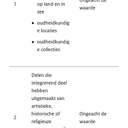
1
op land en in
waarde
9
zee
oudheidkundig
e locaties
oudheidkundig
e collecties
Delen die
integrerend deel
hebben
uitgemaakt van
artistieke,
historische of
Ongeacht de
9
2
religieuze
waarde
9