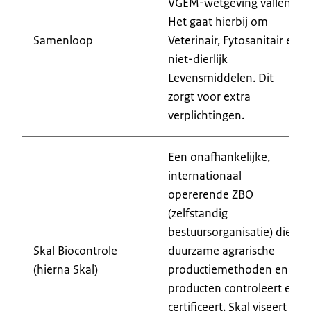
VGEM-wetgeving vallen.
Het gaat hierbij om
Samenloop
Veterinair, Fytosanitair en
niet-dierlijk
Levensmiddelen. Dit
zorgt voor extra
verplichtingen.
Een onafhankelijke,
internationaal
opererende ZBO
(zelfstandig
bestuursorganisatie) die
Skal Biocontrole
duurzame agrarische
(hierna Skal)
productiemethoden en
producten controleert en
certificeert. Skal viseert