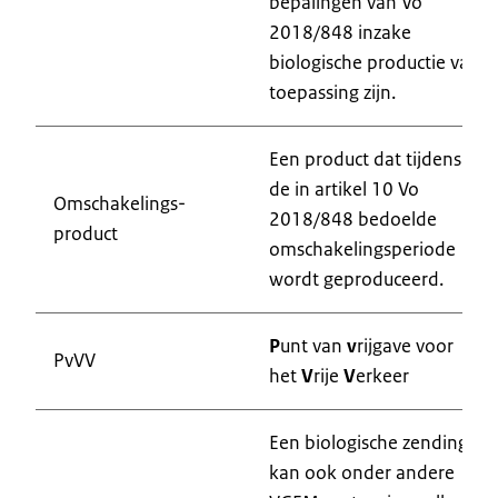
bepalingen van Vo
2018/848 inzake
biologische productie van
toepassing zijn.
Een product dat tijdens
de in artikel 10 Vo
Omschakelings-
2018/848 bedoelde
product
omschakelingsperiode
wordt geproduceerd.
P
unt van
v
rijgave voor
PvVV
het
V
rije
V
erkeer
Een biologische zending
kan ook onder andere