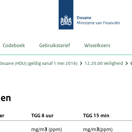
Codeboek
Gebruikstarief
Wisselkoers
ouane (HDU) (geldig vanaf 1 mei 2016)
12.20.00 Veiligheid
den
er
TGG 8 uur
TGG 15 min
mg/m
3
(ppm)
mg/m
3
(ppm)