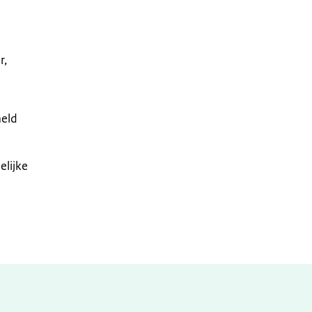
r,
meld
elijke