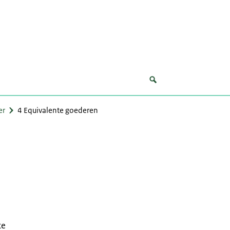
er
4 Equivalente goederen
te