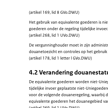
(artikel 169, lid 8 GVo.DWU)
Het gebruik van equivalente goederen is ni
goederen onder de regeling tijdelijke invoer
(artikel 268, lid 1 UVo.DWU)
De vergunninghouder moet in zijn administ
douanetoezicht en controles op het gebrui
(artikel 178, lid 1 letter l GVo.DWU)
4.2 Verandering douanestat
De equivalente goederen worden niet-Unieg
tijdelijke invoer geplaatste niet-Uniegoede
voor de volgende douaneregeling, waarbij de
equivalente goederen het douanegebied van
(artikel 269, lid 1 UVo.DWU)