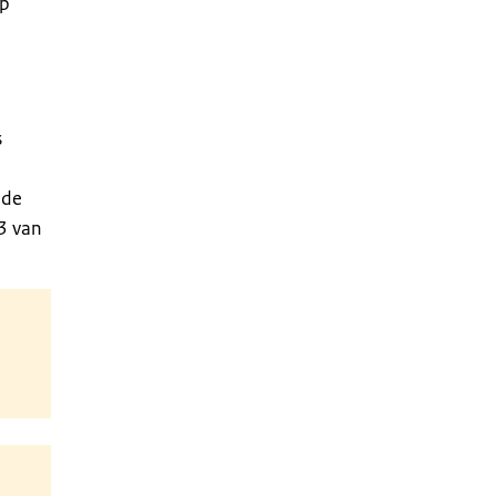
op
s
 de
13 van