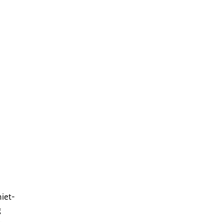
iet-
g