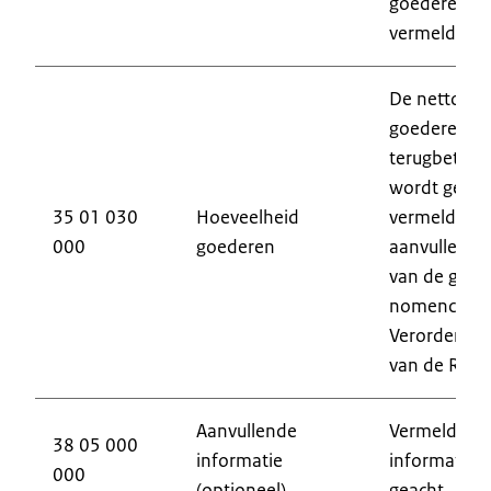
goederen of
vermeld.
De nettohoe
goederen w
terugbetalin
wordt gevr
35 01 030
Hoeveelheid
vermeld, uit
000
goederen
aanvullende
van de gec
nomenclatuur 
Verordening
van de Raad
Aanvullende
Vermeld eve
38 05 000
informatie
informatie a
000
(optioneel)
geacht.