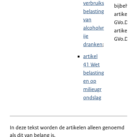
verbruiks
bijbehor
belasting
artikelen 
van
GVo.DWU
alcoholvr
artikel 88
ije
GVo.DWU
dranken
;
artikel
41 Wet
belasting
en op
milieugr
ondslag
In deze tekst worden de artikelen alleen genoemd
als dit van belang is.