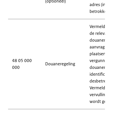
(optioneel)
adres (inclu
betrokken d
Vermeld, ind
de relevant
douaneregel
aanvrager d
plaatsen. W
48 05 000
vergunning i
Douaneregeling
000
douaneregel
identificato
desbetreffe
Vermeld of
vervulling v
wordt gevra