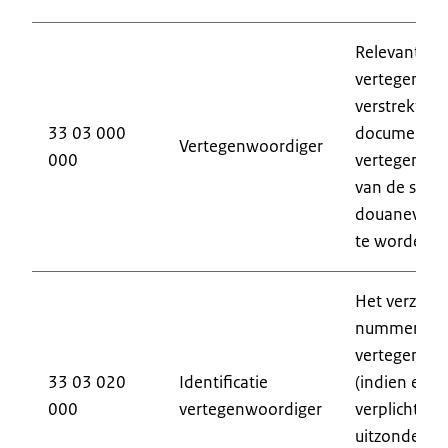
Relevante in
vertegenwo
verstrekt. D
33 03 000
document wa
Vertegenwoordiger
000
vertegenwo
van de statu
douaneverte
te worden ve
Het verzoek
nummer van
vertegenwoo
33 03 020
Identificatie
(indien ee
000
vertegenwoordiger
verplicht was
uitzonderin