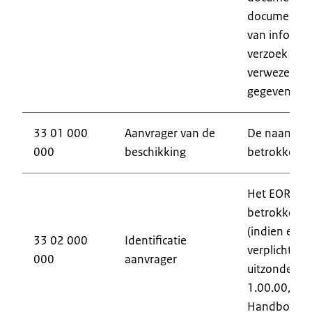
document de
van informat
verzoek is v
verwezen na
gegevensel
33 01 000
Aanvrager van de
De naam en
000
beschikking
betrokkene d
Het EORI-n
betrokkene d
(indien ee
33 02 000
Identificatie
verplicht was
000
aanvrager
uitzonderin
1.00.00, par
Handboek).