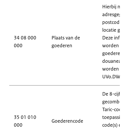
Hierbij moe
adresgegeven
postcode) v
locatie geg
34 08 000
Plaats van de
Deze informa
000
goederen
worden vers
goederen nie
douaneautor
worden aang
UVo.DWU).
De 8-cijferi
gecombineer
Taric-code e
35 01 010
toepassing, 
Goederencode
000
code(s) en d