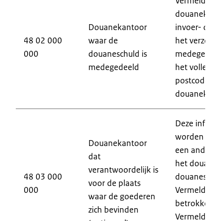
Vermeld de i
douanekant
Douanekantoor
invoer- of u
48 02 000
waar de
het verzoek 
000
douaneschuld is
medegedeel
medegedeeld
het volledige
postcode) v
douanekant
Deze informa
worden verst
Douanekantoor
een ander 
dat
het douanek
verantwoordelijk is
48 03 000
douaneschul
voor de plaats
000
Vermeld de i
waar de goederen
betrokken d
zich bevinden
Vermeld de 