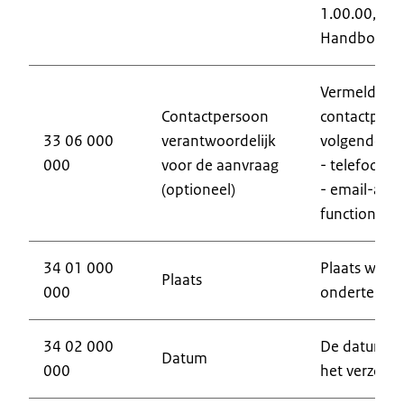
1.00.00, par
Handboek).
Vermeld de 
Contactpersoon
contactpers
33 06 000
verantwoordelijk
volgende ge
000
voor de aanvraag
- telefoonn
(optioneel)
- email-adre
functionele 
34 01 000
Plaats waar
Plaats
000
onderteken
34 02 000
De datum w
Datum
000
het verzoek