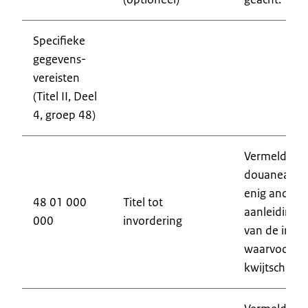
Specifieke
gegevens-
vereisten
(Titel II, Deel
4, groep 48)
Vermeld het
douaneaangif
enig ander 
48 01 000
Titel tot
aanleiding g
000
invordering
van de invoe
waarvoor om
kwijtscheldi