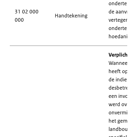
ondertekend
31 02 000
de aanvraag 
Handtekening
000
vertegenwoo
ondertekena
hoedanighe
Verplicht d
Wanneer het
heeft op go
de indiening
desbetreffe
een invoer- o
werd overgel
onverminder
het gemeens
landbouwbel