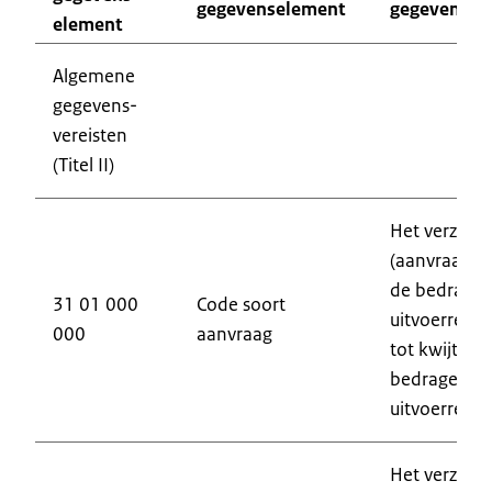
gegevenselement
gegevensver
element
Algemene
gegevens-
vereisten
(Titel II)
Het verzoek
(aanvraag to
de bedragen
31 01 000
Code soort
uitvoerrech
000
aanvraag
tot kwijtsch
bedragen aa
uitvoerrecht
Het verzoe