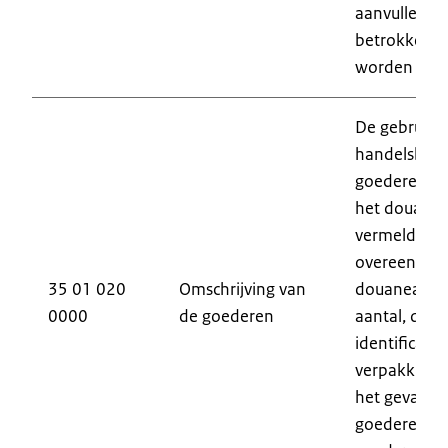
aanvullende
betrokken 
worden ver
De gebruikel
handelsben
goederen of
het douanet
vermeld. De
overeenkom
35 01 020
Omschrijving van
douaneaangi
0000
de goederen
aantal, de s
identificat
verpakkinge
het geval v
goederen mo