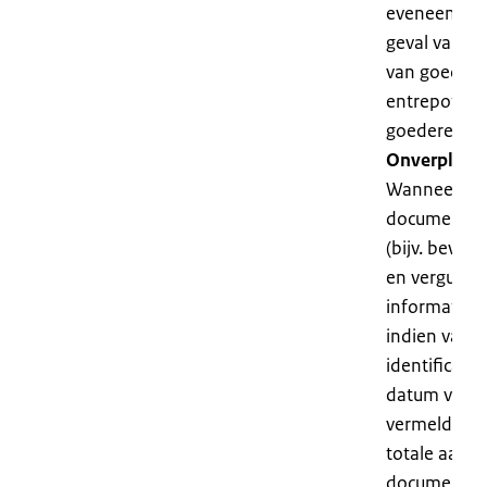
eveneens va
geval van we
van goedere
entrepot, of
goederen.
Onverplich
Wanneer bij 
document(en)
(bijv. bewijs
en vergunnin
informatie o
indien van t
identificat
datum van a
vermeld. Da
totale aanta
documenten z