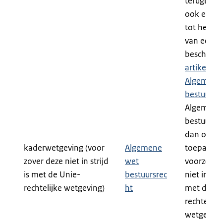
terugbetal
ook een 
tot het n
van een
beschikki
artikel 1:3
Algemene
bestuursr
Algemene
bestuursre
dan ook 
kaderwetgeving (voor
Algemene
toepassin
zover deze niet in strijd
wet
voorzover
is met de Unie-
bestuursrec
niet in stri
rechtelijke wetgeving)
ht
met de Un
rechtelijk
wetgeving