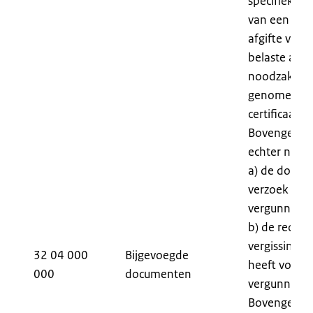
specifieke b
van een cert
afgifte van d
belaste auto
noodzakelijk
genomen om
certificaat 
Bovengenoem
echter niet v
a) de douane
verzoek word
vergunning 
b) de reden
vergissing i
32 04 000
Bijgevoegde
heeft voor 
000
documenten
vergunning.
Bovengenoem