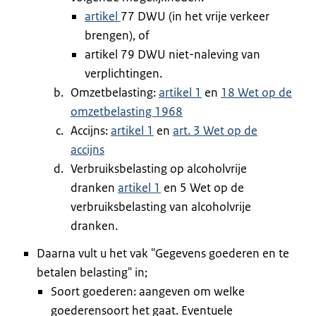
artikel
77 DWU (in het vrije verkeer
brengen), of
artikel 79 DWU niet-naleving van
verplichtingen.
Omzetbelasting:
artikel 1
en
18 Wet op de
omzetbelasting 1968
Accijns:
artikel 1
en
art. 3 Wet op de
accijns
Verbruiksbelasting op alcoholvrije
dranken
artikel 1
en 5 Wet op de
verbruiksbelasting van alcoholvrije
dranken.
Daarna vult u het vak "Gegevens goederen en te
betalen belasting" in;
Soort goederen: aangeven om welke
goederensoort het gaat. Eventuele