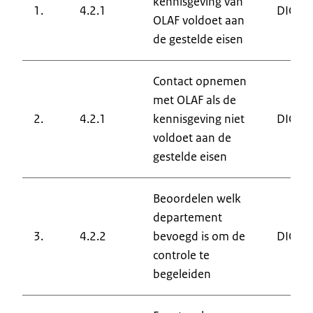
kennisgeving van
1.
4.2.1
DIC
OLAF voldoet aan
de gestelde eisen
Contact opnemen
met OLAF als de
2.
4.2.1
kennisgeving niet
DIC
voldoet aan de
gestelde eisen
Beoordelen welk
departement
3.
4.2.2
bevoegd is om de
DIC
controle te
begeleiden