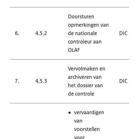
Doorsturen
opmerkingen van
6.
4.5.2
de nationale
DIC
controleur aan
OLAF
Vervolmaken en
archiveren van
7.
4.5.3
DIC
het dossier van
de controle
vervaardigen
van
voorstellen
voor