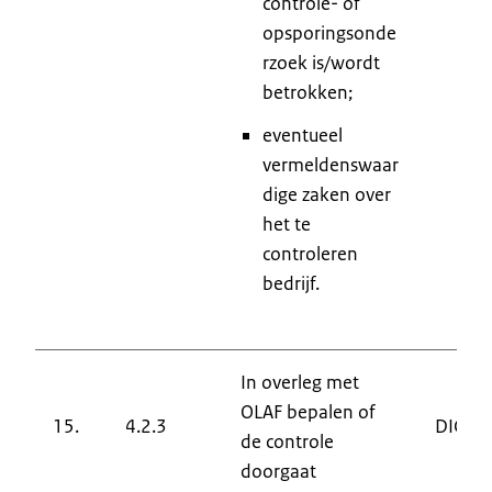
controle- of
opsporingsonde
rzoek is/wordt
betrokken;
eventueel
vermeldenswaar
dige zaken over
het te
controleren
bedrijf.
In overleg met
OLAF bepalen of
15.
4.2.3
DIC
de controle
doorgaat