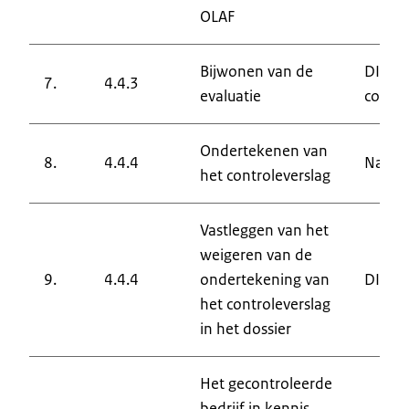
OLAF
Bijwonen van de
DIC en
7.
4.4.3
evaluatie
contro
Ondertekenen van
8.
4.4.4
Nation
het controleverslag
Vastleggen van het
weigeren van de
9.
4.4.4
ondertekening van
DIC
het controleverslag
in het dossier
Het gecontroleerde
bedrijf in kennis