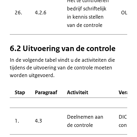
Het te controleren
bedrijf schriftelijk
26.
4.2.6
OLAF
in kennis stellen
van de controle
6.2 Uitvoering van de controle
In de volgende tabel vindt u de activiteiten die
tijdens de uitvoering van de controle moeten
worden uitgevoerd.
Stap
Paragraaf
Activiteit
Verantw
Deelnemen aan
DIC en 
1.
4.3
de controle
control