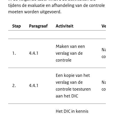
tijdens de evaluatie en afhandeling van de controle
moeten worden uitgevoerd.
Stap
Paragraaf
Activiteit
Veran
Maken van een
Nation
1.
4.4.1
verslag van de
contro
controle
Een kopie van het
verslag van de
Nation
2.
4.4.1
controle toesturen
contro
aan het DIC
Het DIC in kennis