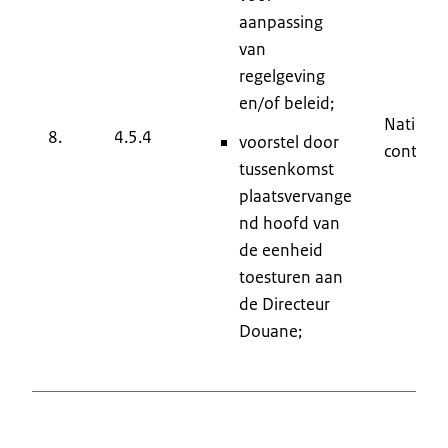
aanpassing
van
regelgeving
en/of beleid;
Nationa
8.
4.5.4
voorstel door
controle
tussenkomst
plaatsvervange
nd hoofd van
de eenheid
toesturen aan
de Directeur
Douane;