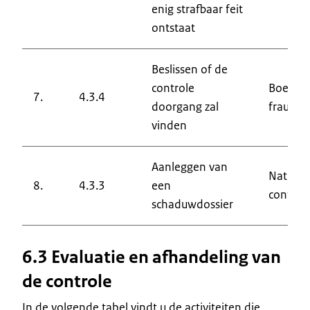
enig strafbaar feit
ontstaat
Beslissen of de
controle
Boete-
7.
4.3.4
doorgang zal
fraudec
vinden
Aanleggen van
Nationa
8.
4.3.3
een
control
schaduwdossier
6.3 Evaluatie en afhandeling van
de controle
In de volgende tabel vindt u de activiteiten die