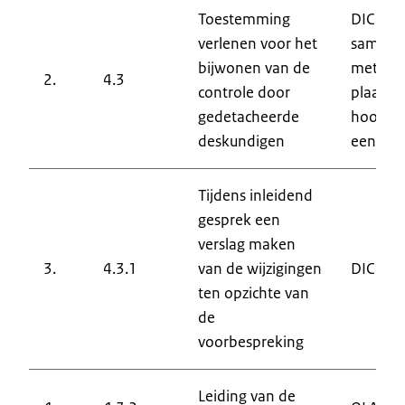
Toestemming
DIC in
verlenen voor het
samenw
bijwonen van de
met het
2.
4.3
controle door
plaatsv
gedetacheerde
hoofd v
deskundigen
eenhei
Tijdens inleidend
gesprek een
verslag maken
3.
4.3.1
van de wijzigingen
DIC
ten opzichte van
de
voorbespreking
Leiding van de