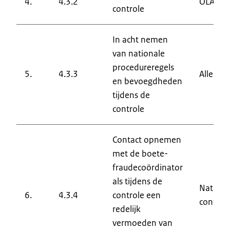
4.
4.3.2
OLAF
controle
In acht nemen
van nationale
procedureregels
5.
4.3.3
Alle be
en bevoegdheden
tijdens de
controle
Contact opnemen
met de boete-
fraudecoördinator
als tijdens de
Nationa
6.
4.3.4
controle een
control
redelijk
vermoeden van