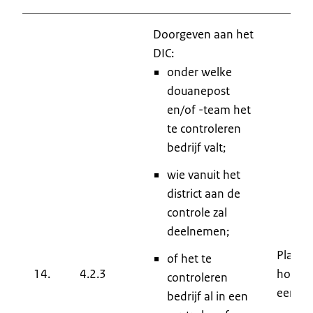
Doorgeven aan het
DIC:
onder welke
douanepost
en/of -team het
te controleren
bedrijf valt;
wie vanuit het
district aan de
controle zal
deelnemen;
Plaats
of het te
14.
4.2.3
hoofd 
controleren
eenhe
bedrijf al in een