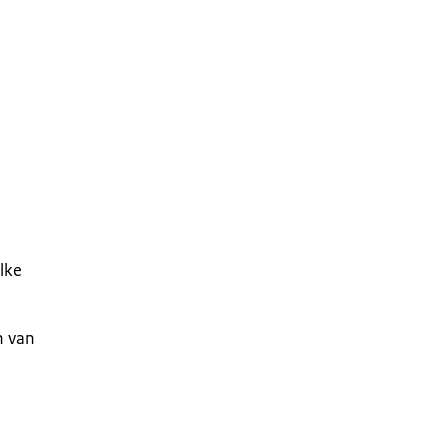
lke
n van