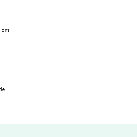
n om
e
 de