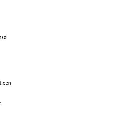
nsel
t een
t