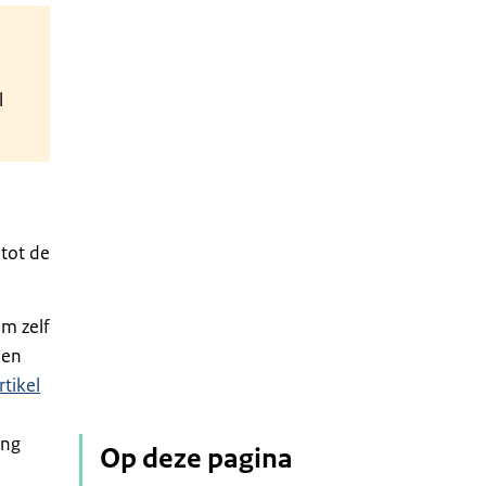
l
tot de
m zelf
den
rtikel
ing
Op deze pagina