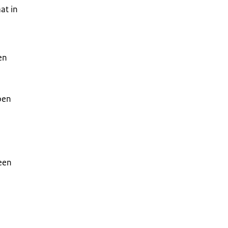
at in
en
oen
een