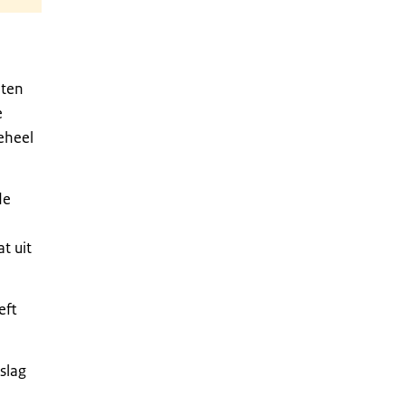
 ten
e
eheel
de
t uit
eft
slag