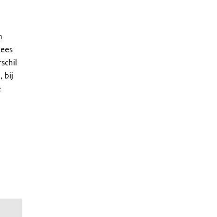
n
lees
schil
 bij
e