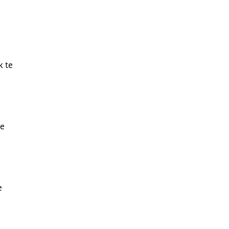
k te
ke
e