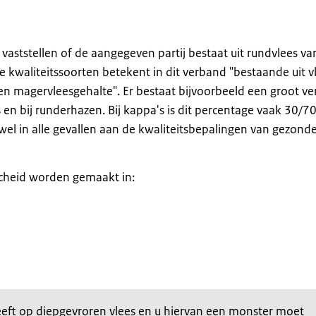
aststellen of de aangegeven partij bestaat uit rundvlees va
de kwaliteitssoorten betekent in dit verband "bestaande uit v
en magervleesgehalte". Er bestaat bijvoorbeeld een groot ver
 en bij runderhazen. Bij kappa's is dit percentage vaak 30/70,
el in alle gevallen aan de kwaliteitsbepalingen van gezond
cheid worden gemaakt in:
heeft op diepgevroren vlees en u hiervan een monster moet