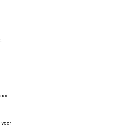
.
voor
t voor