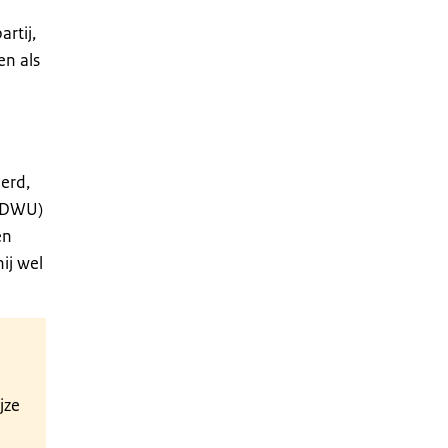
rtij,
en als
erd,
1 DWU)
en
ij wel
jze