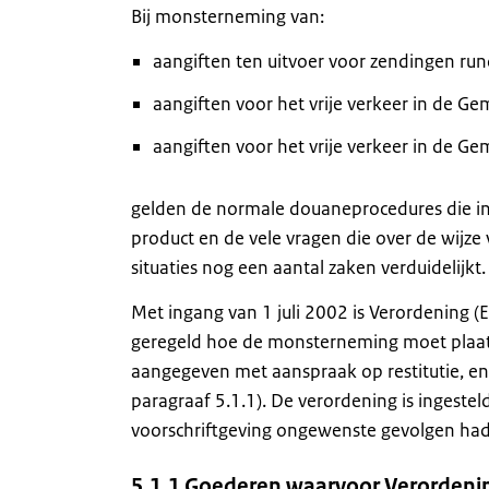
Bij monsterneming van:
aangiften ten uitvoer voor zendingen ru
aangiften voor het vrije verkeer in de 
aangiften voor het vrije verkeer in de 
gelden de normale douaneprocedures die in d
product en de vele vragen die over de wijze 
situaties nog een aantal zaken verduidelijkt.
Met ingang van 1 juli 2002 is Verordening 
geregeld hoe de monsterneming moet plaats
aangegeven met aanspraak op restitutie, en
paragraaf 5.1.1). De verordening is ingest
voorschriftgeving ongewenste gevolgen had
5.1.1 Goederen waarvoor Verordening