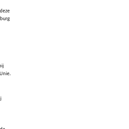
 deze
sburg
ij
Unie.
j