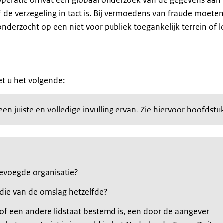
peratie omvat een globaal onderzoek van de gegevens aan
f de verzegeling in tact is. Bij vermoedens van fraude moete
erzocht op een niet voor publiek toegankelijk terrein of l
et u het volgende:
en juiste en volledige invulling ervan. Zie hiervoor hoofdstu
bevoegde organisatie?
 die van de omslag hetzelfde?
 of een andere lidstaat bestemd is, een door de aangever