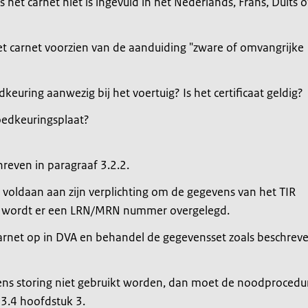
 het carnet niet is ingevuld in het Nederlands, Frans, Duits o
 het carnet voorzien van de aanduiding "zware of omvangrijke
edkeuring aanwezig bij het voertuig? Is het certificaat geldig?
oedkeuringsplaat?
hreven in paragraaf 3.2.2.
 voldaan aan zijn verplichting om de gegevens van het TIR
en wordt er een LRN/MRN nummer overgelegd.
arnet op in DVA en behandel de gegevensset zoals beschrev
ns storing niet gebruikt worden, dan moet de noodprocedu
 3.4 hoofdstuk 3.