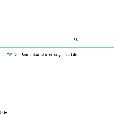
r – TIR
4 Binnenkomst in en uitgaan uit de
Unie