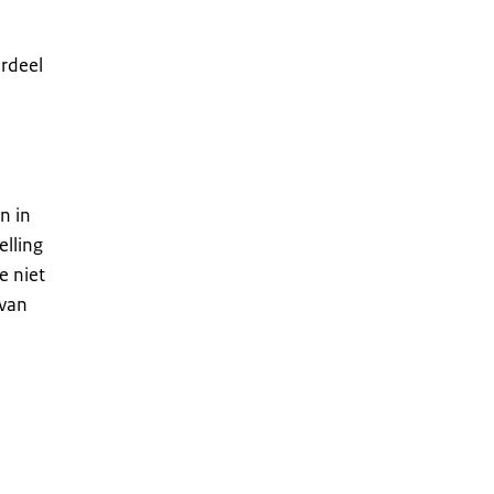
rdeel
n in
elling
e niet
 van