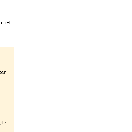
n het
ten
gde