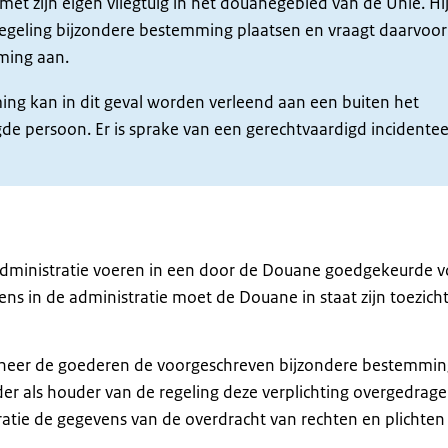
et zijn eigen vliegtuig in het douanegebied van de Unie. Hij
geling bijzondere bestemming plaatsen en vraagt daarvoor
ming aan.
ng kan in dit geval worden verleend aan een buiten het
e persoon. Er is sprake van een gerechtvaardigd incidentee
ministratie voeren in een door de Douane goedgekeurde v
s in de administratie moet de Douane in staat zijn toezicht 
anneer de goederen de voorgeschreven bijzondere bestemmi
r als houder van de regeling deze verplichting overgedrag
tie de gegevens van de overdracht van rechten en plichten