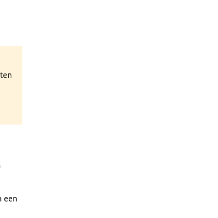
hten
n
n een