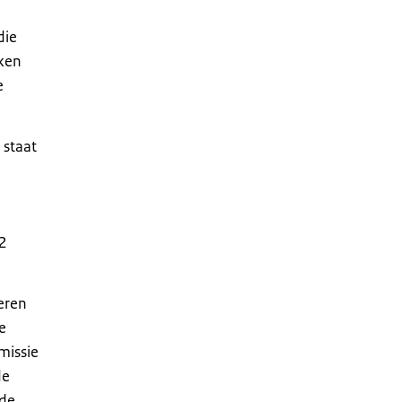
die
aken
e
 staat
02
eren
e
missie
de
nde