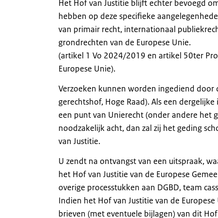
Het Hof van Justitie blijft echter bevoegd o
hebben op deze specifieke aangelegenheden
van primair recht, internationaal publiekre
grondrechten van de Europese Unie.
(artikel 1 Vo 2024/2019 en artikel 50ter Pro
Europese Unie).
Verzoeken kunnen worden ingediend door de 
gerechtshof, Hoge Raad). Als een dergelijke 
een punt van Unierecht (onder andere het 
noodzakelijk acht, dan zal zij het geding s
van Justitie.
U zendt na ontvangst van een uitspraak, waa
het Hof van Justitie van de Europese Gemee
overige processtukken aan DGBD, team cass
Indien het Hof van Justitie van de Europese U
brieven (met eventuele bijlagen) van dit H