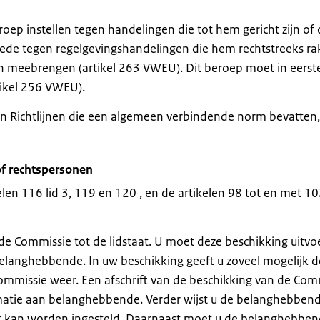
oep instellen tegen handelingen die tot hem gericht zijn of 
mede tegen regelgevingshandelingen die hem rechtstreeks r
h meebrengen (artikel 263 VWEU). Dit beroep moet in eerst
tikel 256 VWEU).
n Richtlijnen die een algemeen verbindende norm bevatten,
of rechtspersonen
elen 116 lid 3, 119 en 120 , en de artikelen 98 tot en met 1
e Commissie tot de lidstaat. U moet deze beschikking uitvo
elanghebbende. In uw beschikking geeft u zoveel mogelijk d
mmissie weer. Een afschrift van de beschikking van de Com
rmatie aan belanghebbende. Verder wijst u de belanghebben
cht kan worden ingesteld. Daarnaast moet u de belanghebbe