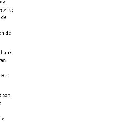
ing
egging
n de
van de
tbank,
van
t Hof
t aan
e
 de