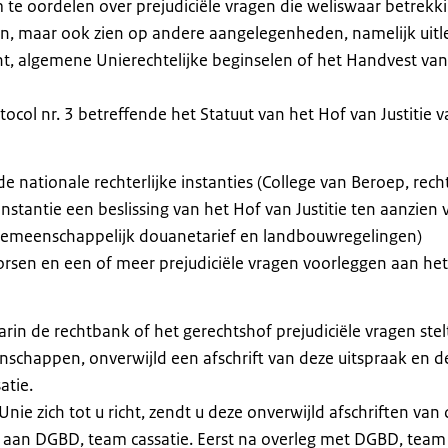
m te oordelen over prejudiciële vragen die weliswaar betrekk
, maar ook zien op andere aangelegenheden, namelijk uitl
cht, algemene Unierechtelijke beginselen of het Handvest va
tocol nr. 3 betreffende het Statuut van het Hof van Justitie 
nationale rechterlijke instanties (College van Beroep, rech
instantie een beslissing van het Hof van Justitie ten aanzien 
gemeenschappelijk douanetarief en landbouwregelingen)
chorsen en een of meer prejudiciële vragen voorleggen aan he
rin de rechtbank of het gerechtshof prejudiciële vragen stel
nschappen, onverwijld een afschrift van deze uitspraak en d
atie.
nie zich tot u richt, zendt u deze onverwijld afschriften van
of aan DGBD, team cassatie. Eerst na overleg met DGBD, team