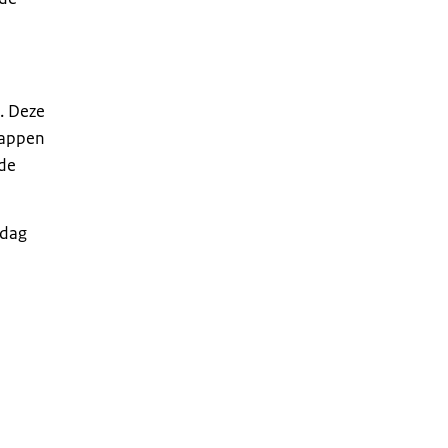
. Deze
happen
 de
 dag