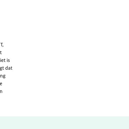
T,
t
et is
gt dat
ing
de
en