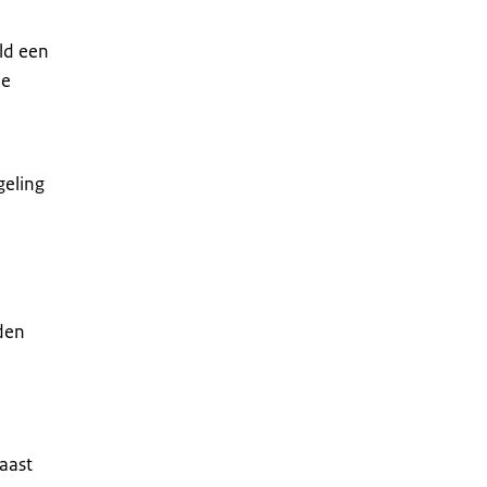
eld een
De
geling
den
aast