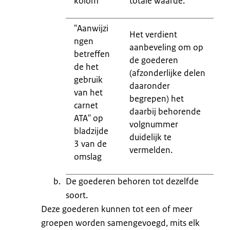
kolom
totale waarde.
"Aanwijzi
Het verdient
ngen
aanbeveling om op
betreffen
de goederen
de het
(afzonderlijke delen
gebruik
daaronder
van het
begrepen) het
carnet
daarbij behorende
ATA" op
volgnummer
bladzijde
duidelijk te
3 van de
vermelden.
omslag
De goederen behoren tot dezelfde
soort.
Deze goederen kunnen tot een of meer
groepen worden samengevoegd, mits elk