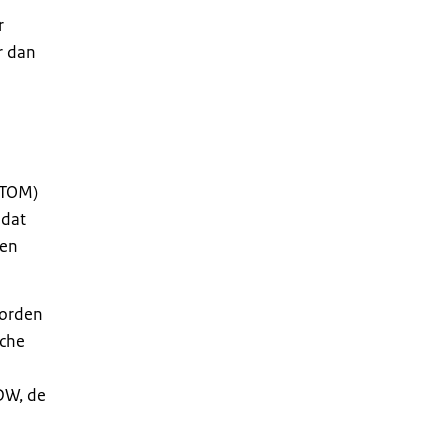
r
r dan
ATOM)
 dat
een
worden
sche
DW, de