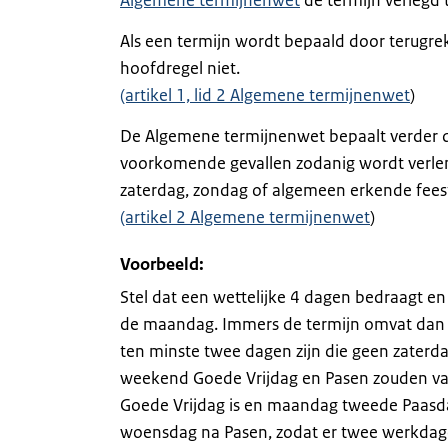
Algemene termijnenwet
de termijn verlegd
Als een termijn wordt bepaald door terugre
hoofdregel niet.
(artikel 1, lid 2 Algemene termijnenwet
)
De Algemene termijnenwet bepaalt verder d
voorkomende gevallen zodanig wordt verlen
zaterdag, zondag of algemeen erkende feest
(artikel 2 Algemene termijnenwet
)
Voorbeeld:
Stel dat een wettelijke 4 dagen bedraagt en
de maandag. Immers de termijn omvat dan d
ten minste twee dagen zijn die geen zaterda
weekend Goede Vrijdag en Pasen zouden vall
Goede Vrijdag is en maandag tweede Paasdag
woensdag na Pasen, zodat er twee werkdagen