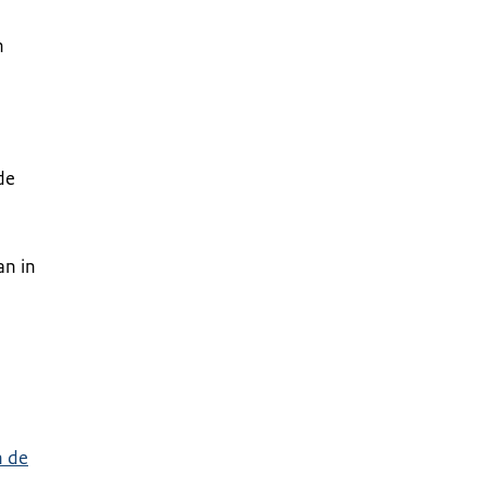
n
de
an in
n de