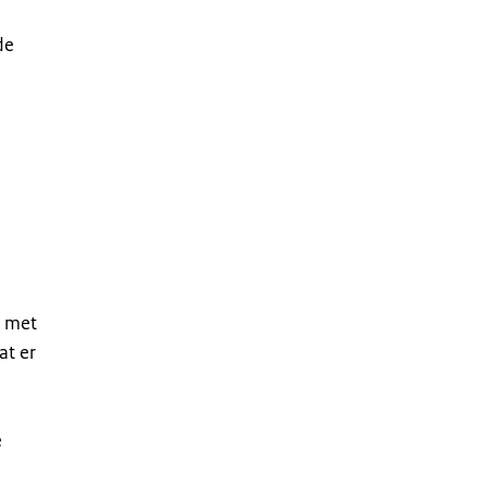
de
n met
at er
e