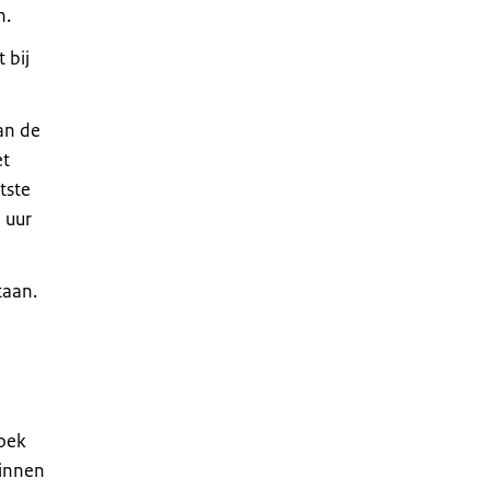
n.
 bij
an de
et
tste
 uur
taan.
zoek
binnen