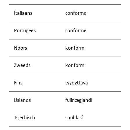
Italiaans
conforme
Portugees
conforme
Noors
konform
Zweeds
konform
Fins
tyydyttävä
IJslands
fullnægjandi
Tsjechisch
souhlasí