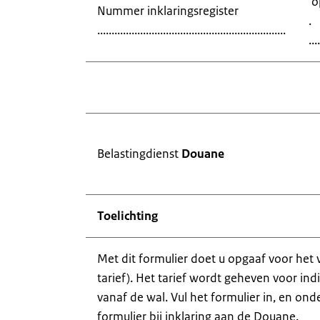
 
Nummer inklaringsregister
.
..................................................................
....
Belastingdienst
Douane
Toelichting
Met dit formulier doet u opgaaf voor het 
tarief). Het tarief wordt geheven voor ind
vanaf de wal. Vul het formulier in, en on
formulier bij inklaring aan de Douane.