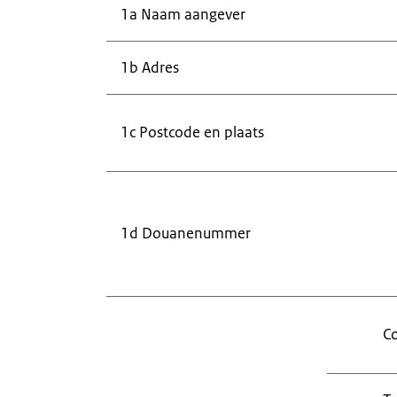
1a Naam aangever
1b Adres
1c Postcode en plaats
1d Douanenummer
Co