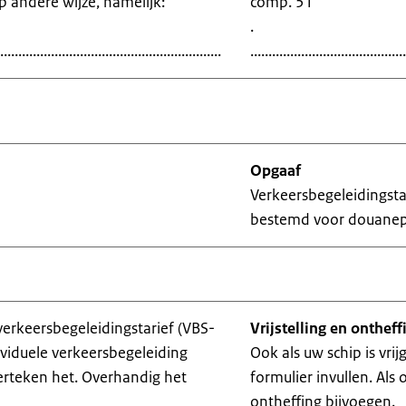
op andere wijze, namelijk:
comp. 51
.
.............................................................
...........................................
Opgaaf
Verkeersbegeleidingsta
bestemd voor douane
verkeersbegeleidingstarief (VBS-
Vrijstelling en ontheff
ividuele verkeersbegeleiding
Ook als uw schip is vrij
derteken het. Overhandig het
formulier invullen. Als
ontheffing bijvoegen.