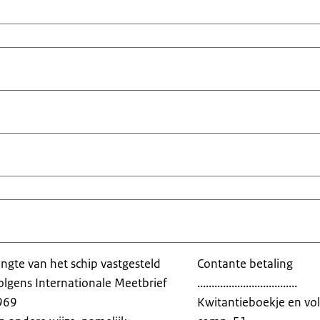
ngte van het schip vastgesteld
Contante betaling
volgens Internationale Meetbrief
...................................
969
Kwitantieboekje en v