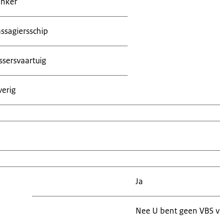
anker
ssagiersschip
ssersvaartuig
erig
Ja
Nee U bent geen VBS v