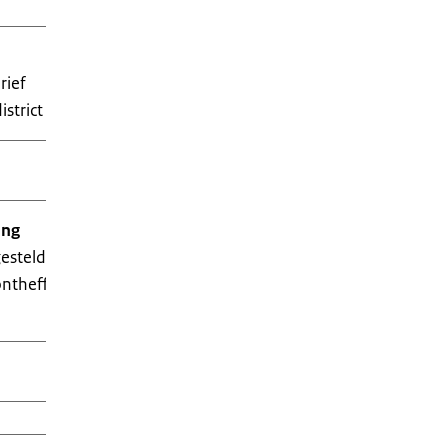
rief
strict
ing
gesteld of als ontheffing is verleend, moet u dit
 ontheffing is verleend, moet u het bewijs van