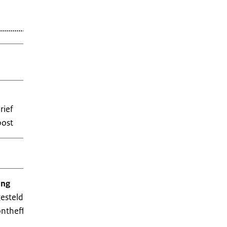
..................................................................
......................
rief
post
ing
gesteld of als ontheffing is verleend, moet u dit
 ontheffing is verleend, moet u het bewijs van