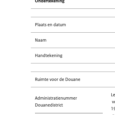
Ondertekening
Plaats en datum
Naam
Handtekening
Ruimte voor de Douane
Le
Administratienummer
 
Douanedistrict
1
..................................................................