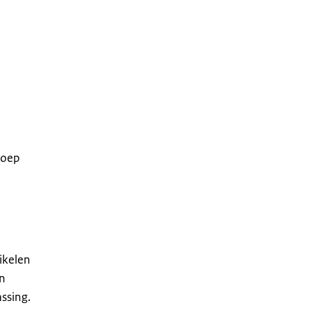
roep
ikelen
en
ssing.