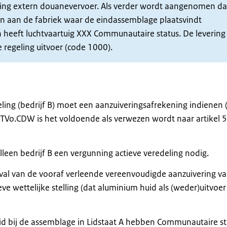
ing extern douanevervoer. Als verder wordt aangenomen da
en aan de fabriek waar de eindassemblage plaatsvindt
heeft luchtvaartuig XXX Communautaire status. De levering
 regeling uitvoer (code 1000).
ing (bedrijf B) moet een aanzuiveringsafrekening indienen (
) TVo.CDW is het voldoende als verwezen wordt naar artikel 5
leen bedrijf B een vergunning actieve veredeling nodig.
eval van de vooraf verleende vereenvoudigde aanzuivering v
eve wettelijke stelling (dat aluminium huid als (weder)uitvoer
id bij de assemblage in Lidstaat A hebben Communautaire st