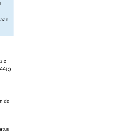
t
 aan
zie
44(c)
an de
atus