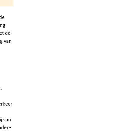
 de
ing
et de
ng van
,
erkeer
j van
ondere