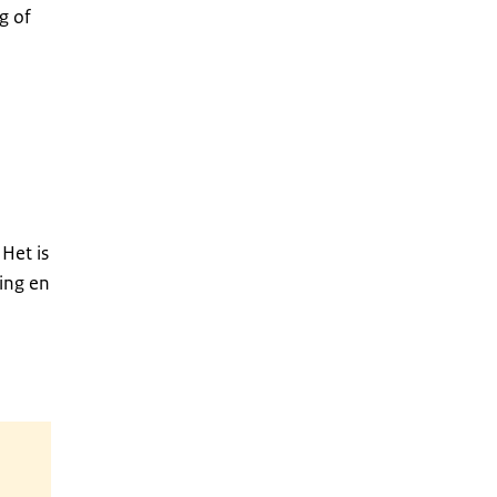
g of
Het is
ing en