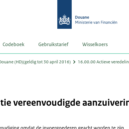
Codeboek
Gebruikstarief
Wisselkoers
uane (HD)(geldig tot 30 april 2016)
16.00.00 Actieve veredeli
tatie vereenvoudigde aanzuiveri
nvoudiging omdat de invoergoederen geacht worden te zijn