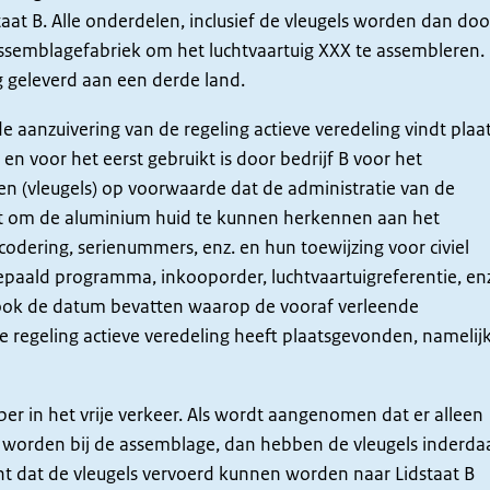
aat B. Alle onderdelen, inclusief de vleugels worden dan doo
dassemblagefabriek om het luchtvaartuig XXX te assembleren.
ig geleverd aan een derde land.
 aanzuivering van de regeling actieve veredeling vindt plaa
en voor het eerst gebruikt is door bedrijf B voor het
n (vleugels) op voorwaarde dat de administratie van de
t om de aluminium huid te kunnen herkennen aan het
odering, serienummers, enz. en hun toewijzing voor civiel
bepaald programma, inkooporder, luchtvaartuigreferentie, en
ook de datum bevatten waarop de vooraf verleende
 regeling actieve veredeling heeft plaatsgevonden, namelij
er in het vrije verkeer. Als wordt aangenomen dat er alleen
worden bij de assemblage, dan hebben de vleugels inderda
t dat de vleugels vervoerd kunnen worden naar Lidstaat B