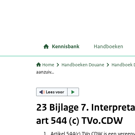
Kennisbank
Handboeken
Home
Handboeken Douane
Handboek Do
aanzuiv…
Lees voor
23 Bijlage 7. Interpre
art 544 (c) TVo.CDW
Artikel 544(c) TVo.CDW is een veree