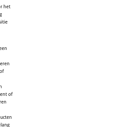
r het
g
itie
 een
deren
of
n
ent of
ren
ducten
elang