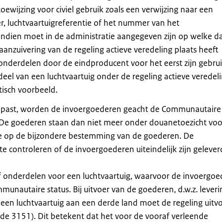
oewijzing voor civiel gebruik zoals een verwijzing naar een
 luchtvaartuigreferentie of het nummer van het
vendien moet in de administratie aangegeven zijn op welke 
anzuivering van de regeling actieve veredeling plaats heeft
nderdelen door de eindproducent voor het eerst zijn gebrui
el van een luchtvaartuig onder de regeling actieve veredeli
tisch voorbeeld.
gepast, worden de invoergoederen geacht de Communautaire 
. De goederen staan dan niet meer onder douanetoezicht voo
ole op de bijzondere bestemming van de goederen. De
 te controleren of de invoergoederen uiteindelijk zijn gelever
f onderdelen voor een luchtvaartuig, waarvoor de invoergo
munautaire status. Bij uitvoer van de goederen, d.w.z. lever
 een luchtvaartuig aan een derde land moet de regeling uitv
e 3151). Dit betekent dat het voor de vooraf verleende