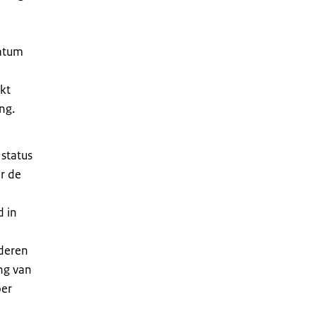
datum
kt
ng.
status
r de
d in
ederen
ing van
oer