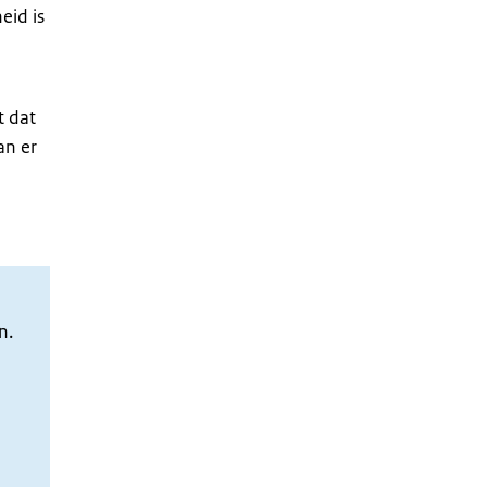
eid is
t dat
an er
n.
d