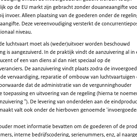
lijk op de EU markt zijn gebracht zonder douaneaangifte voo
bij invoer. Alleen plaatsing van de goederen onder de regelin
aangifte. Deze vereenvoudiging versterkt de concurrentiepos
tionaal niveau.
 de luchtvaart moet als (weder)uitvoer worden beschouwd
g is aangezuiverd. In de praktijk vindt de aanzuivering al in
ucent of een van diens al dan niet speciaal op de
everanciers. De aanzuivering vindt plaats zodra de invoergoe
r de vervaardiging, reparatie of ombouw van luchtvaartuigen 
voorwaarde dat de administratie van de vergunninghouder
 toepassing en uitvoering van de regeling (hierna te noeme
zuivering "). De levering van onderdelen aan de eindproduc
 maakt valt ook onder de hierboven genoemde 'invoergoede
houder moet informatie bevatten om de goederen of de pro
rs, interne bedrijfscodering, serienummers, enz, al naarg