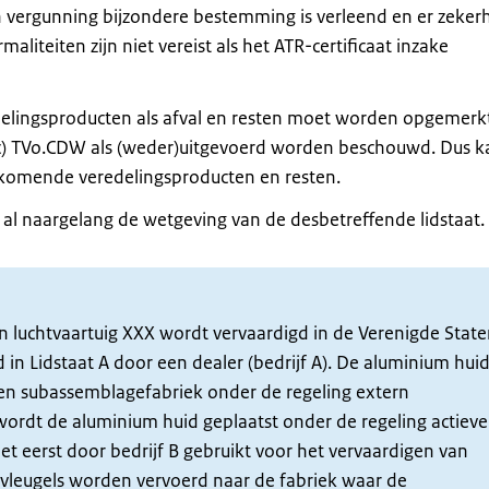
n vergunning bijzondere bestemming is verleend en er zekerh
maliteiten zijn niet vereist als het ATR-certificaat inzake
elingsproducten als afval en resten moet worden opgemerk
(c) TVo.CDW als (weder)uitgevoerd worden beschouwd. Dus k
komende veredelingsproducten en resten.
 al naargelang de wetgeving van de desbetreffende lidstaat.
n luchtvaartuig XXX wordt vervaardigd in de Verenigde State
in Lidstaat A door een dealer (bedrijf A). De aluminium hui
en subassemblagefabriek onder de regeling extern
ordt de aluminium huid geplaatst onder de regeling actieve
t eerst door bedrijf B gebruikt voor het vervaardigen van
e vleugels worden vervoerd naar de fabriek waar de