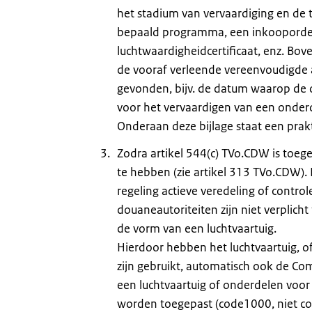
het stadium van vervaardiging en de t
bepaald programma, een inkooporder,
luchtwaardigheidcertificaat, enz. Bo
de vooraf verleende vereenvoudigde a
gevonden, bijv. de datum waarop de o
voor het vervaardigen van een onderde
Onderaan deze bijlage staat een prak
Zodra artikel 544(c) TVo.CDW is toe
te hebben (zie artikel 313 TVo.CDW)
regeling actieve veredeling of contr
douaneautoriteiten zijn niet verplicht
de vorm van een luchtvaartuig.
Hierdoor hebben het luchtvaartuig, o
zijn gebruikt, automatisch ook de Com
een luchtvaartuig of onderdelen voor
worden toegepast (code1000, niet cod