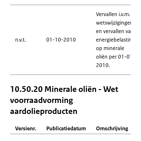
Vervallen i.v.m.
wetswijzigingen
en vervallen van
n.v.t.
01-10-2010
energiebelasting
op minerale
oliën per 01-01-
2010.
10.50.20 Minerale oliën - Wet
voorraadvorming
aardolieproducten
Versienr.
Publicatiedatum
Omschrijving