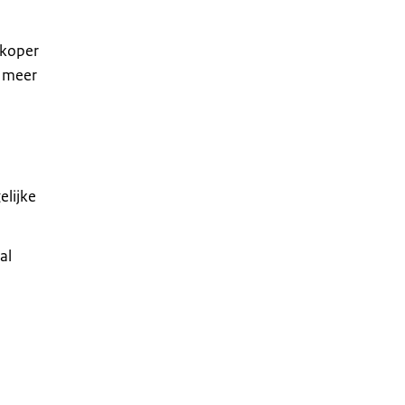
rkoper
r meer
elijke
al