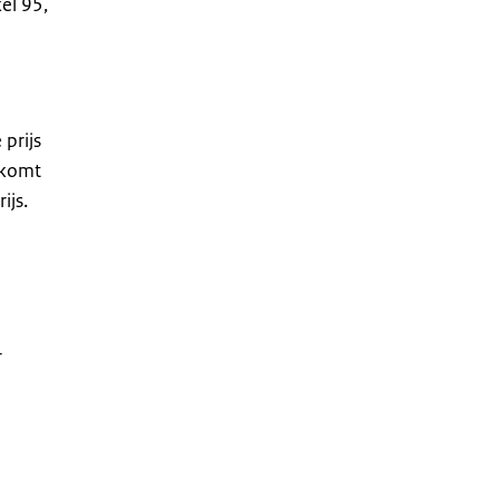
el 95,
prijs
rkomt
ijs.
e
e
r