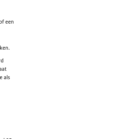
 of een
aken.
rd
aat
e als