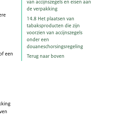
van accijnszegels en eisen aan
de verpakking
ere
14.8 Het plaatsen van
tabaksproducten die zijn
voorzien van accijnszegels
onder een
douaneschorsingsregeling
 of een
Terug naar boven
kking
even