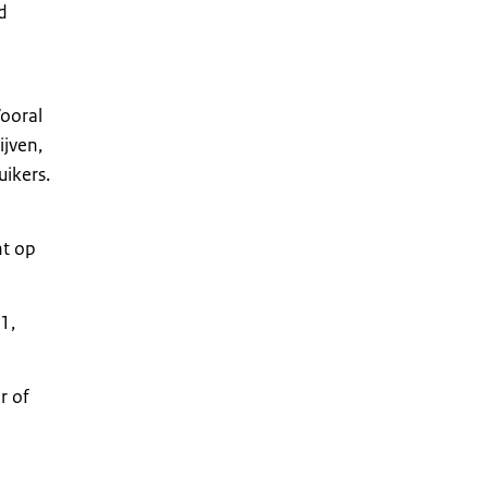
d
Vooral
ijven,
ikers.
ht op
1,
r of