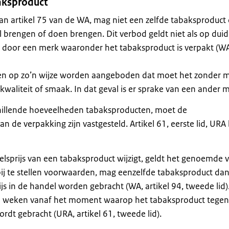
baksproduct
an artikel 75 van de WA, mag niet een zelfde tabaksproduct
 brengen of doen brengen. Dit verbod geldt niet als op duid
f door een merk waaronder het tabaksproduct is verpakt (W
en op zo’n wijze worden aangeboden dat moet het zonder 
g, kwaliteit of smaak. In dat geval is er sprake van een ander 
schillende hoeveelheden tabaksproducten, moet de
n de verpakking zijn vastgesteld. Artikel 61, eerste lid, URA
elsprijs van een tabaksproduct wijzigt, geldt het genoemde 
arbij te stellen voorwaarden, mag eenzelfde tabaksproduct da
js in de handel worden gebracht (WA, artikel 94, tweede lid)
an 4 weken vanaf het moment waarop het tabaksproduct tege
rdt gebracht (URA, artikel 61, tweede lid).