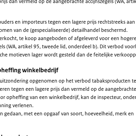
ijs dan vermeld op de aangebrachte accijnszegels (WA, artik
ers en importeurs tegen een lagere prijs rechtstreeks aan
komen van de (gespecialiseerde) detailhandel beschermd.
kocht, te koop aangeboden of afgeleverd voor een hogere 
s (WA, artikel 95, tweede lid, onderdeel b). Dit verbod voo
sche motieven lager wordt gesteld dan de feitelijke verkooppr
pheffing winkelbedrijf
een uitzondering opgenomen op het verbod tabaksproducten t
veren tegen een lagere prijs dan vermeld op de aangebracht
oor opheffing van een winkelbedrijf, kan de inspecteur, onde
ning verlenen.
en gedaan, met een opgaaf van soort, hoeveelheid, merk en