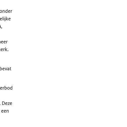
 onder
elijke
A,
meer
merk.
 bevat
verbod
n
. Deze
n een