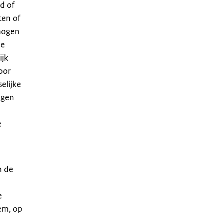
d of
ten of
mogen
de
ijk
oor
elijke
ogen
e
e
n de
e
em, op