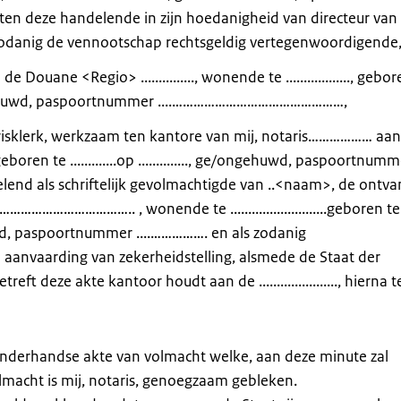
ten deze handelende in zijn hoedanigheid van directeur van
... en als zodanig de vennootschap rechtsgeldig vertegenwoordigende
van de Douane <Regio> ..............., wonende te .................., gebo
 ge/ongehuwd, paspoortnummer ....…………………………………………,
lerk, werkzaam ten kantore van mij, notaris……………… aan
 .............op .............., ge/ongehuwd, paspoortnummer 
elend als schriftelijk gevolmachtigde van ..<naam>, de ontva
……………….. , wonende te ...........................geboren te
ge/ongehuwd, paspoortnummer ....……………. en als zodanig
aanvaarding van zekerheidstelling, alsmede de Staat der
ft deze akte kantoor houdt aan de ......................, hierna t
onderhandse akte van volmacht welke, aan deze minute zal
macht is mij, notaris, genoegzaam gebleken.