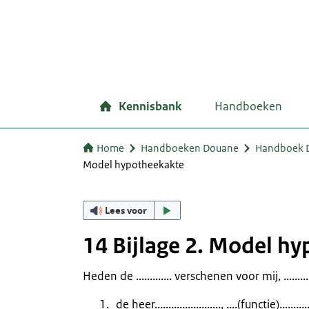
Kennisbank
Handboeken
Home
Handboeken Douane
Handboek D
Model hypotheekakte
Lees voor
14 Bijlage 2. Model h
Heden de ............. verschenen voor mij, .............
de heer........................, ....(functie)........