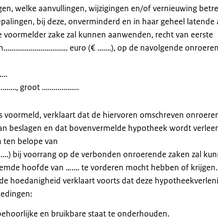
ingen, welke aanvullingen, wijzigingen en/of vernieuwing betr
palingen, bij deze, onverminderd en in haar geheel latende 
te voormelder zake zal kunnen aanwenden, recht van eerste
.......................... euro (€ .......), op de navolgende onroer
...
...., groot ...................
s voormeld, verklaart dat de hiervoren omschreven onroere
n van beslagen en dat bovenvermelde hypotheek wordt verlee
en ten belope van
ro (€ .......) bij voorrang op de verbonden onroerende zaken zal k
emde hoofde van ….... te vorderen mocht hebben of krijgen.
de hoedanigheid verklaart voorts dat deze hypotheekverleni
bedingen:
behoorlijke en bruikbare staat te onderhouden.