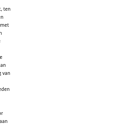
, ten
en
 met
n
e
te
aan
g van
reden
or
 aan