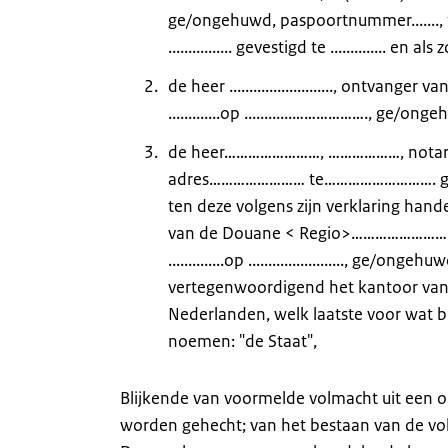
ge/ongehuwd, paspoortnummer......., 
................ gevestigd te ...........
de heer .........................., ontvanger 
.............op ............……………….,
de heer……………………, ………………, notarisk
adres…………………… te………………………. geboren te
ten deze volgens zijn verklaring hand
van de Douane < Regio>……………………………………
..............op ........................, 
vertegenwoordigend het kantoor van 
Nederlanden, welk laatste voor wat betre
noemen: "de Staat",
Blijkende van voormelde volmacht uit een 
worden gehecht; van het bestaan van de vol