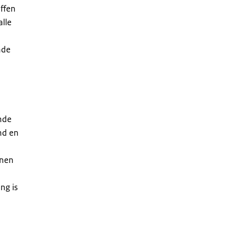
effen
alle
ende
nde
nd en
unnen
ng is