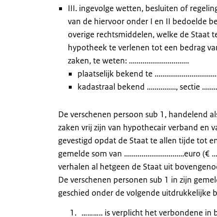
III. ingevolge wetten, besluiten of regel
van de hiervoor onder I en II bedoelde be
overige rechtsmiddelen, welke de Staat 
hypotheek te verlenen tot een bedrag van.......
zaken, te weten: ...............................
plaatselijk bekend te .................................
kadastraal bekend ..............., sectie ............
De verschenen persoon sub 1, handelend al
zaken vrij zijn van hypothecair verband e
gevestigd opdat de Staat te allen tijde tot 
gemelde som van ...............................eu
verhalen al hetgeen de Staat uit bovengeno
De verschenen personen sub 1 in zijn gemel
geschied onder de volgende uitdrukkelijke 
……….. is verplicht het verbondene in 