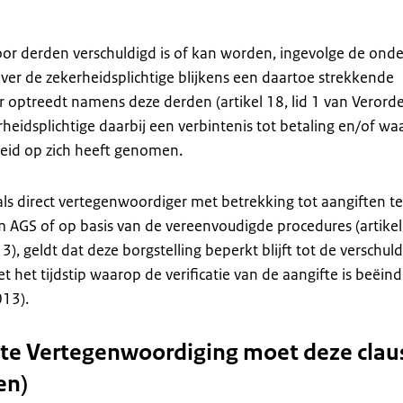
oor derden verschuldigd is of kan worden, ingevolge de onde
er de zekerheidsplichtige blijkens een daartoe strekkende
r optreedt namens deze derden (artikel 18, lid 1 van Verord
heidsplichtige daarbij een verbintenis tot betaling en/of wa
rheid op zich heeft genomen.
als direct vertegenwoordiger met betrekking tot aangiften t
 AGS of op basis van de vereenvoudigde procedures (artike
, geldt dat deze borgstelling beperkt blijft tot de verschul
t het tijdstip waarop de verificatie van de aangifte is beëin
013).
cte Vertegenwoordiging moet deze clau
en)