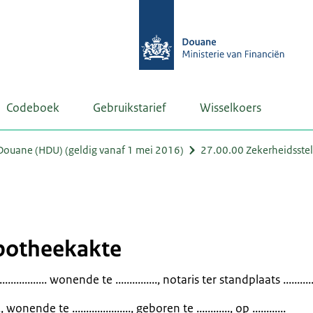
Codeboek
Gebruikstarief
Wisselkoers
ouane (HDU) (geldig vanaf 1 mei 2016)
27.00.00 Zekerheidsstel
ypotheekakte
............. wonende te ..............., notaris ter standplaats ..............
..., wonende te ....................., geboren te ............, op ............