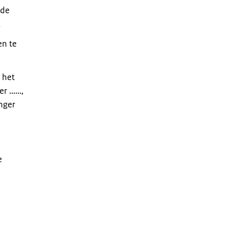
 de
,
ren te
 het
......,
nger
e