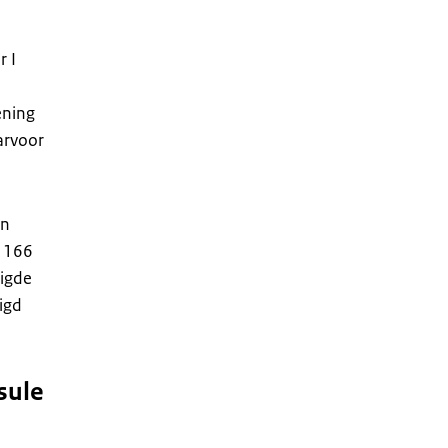
r I
ening
arvoor
en
l 166
digde
digd
sule