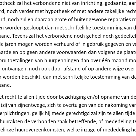
heek zal het verbondene niet van inrichting, gedaante, aar
 noch verder met hypotheek of met andere zakelijke rech
d, noch zullen daaraan grote of buitengewone reparaties 
en worden gesloopt dan met schriftelijke toestemming van 
ne. Tevens zal het verbondene noch geheel noch gedeeltel
nde jaren mogen worden verhuurd of in gebruik gegeven en v
aarde en op geen andere voorwaarden dan volgens de plaats
ooruitbetalingen van huurpenningen dan over één maand m
ntvangen, noch ook door afstand of op andere wijze over
worden beschikt, dan met schriftelijke toestemming van d
uane.
 recht te allen tijde door bezichtiging en/of opname van d
etzij van zijnentwege, zich te overtuigen van de nakoming va
lichtingen, gelijk hij mede gerechtigd zal zijn te allen tijde
huurakten de verbonden zaak betreffende, of mededeling t
delinge huurovereenkomsten, welke inzage of mededeling h