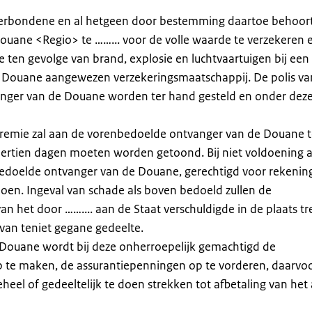
t verbondene en al hetgeen door bestemming daartoe behoort
uane <Regio> te ……... voor de volle waarde te verzekeren 
e ten gevolge van brand, explosie en luchtvaartuigen bij een
 Douane aangewezen verzekeringsmaatschappij. De polis va
vanger van de Douane worden ter hand gesteld en onder dez
 premie zal aan de vorenbedoelde ontvanger van de Douane 
veertien dagen moeten worden getoond. Bij niet voldoening 
nbedoelde ontvanger van de Douane, gerechtigd voor rekenin
doen. Ingeval van schade als boven bedoeld zullen de
n het door …….... aan de Staat verschuldigde in de plaats t
van teniet gegane gedeelte.
Douane wordt bij deze onherroepelijk gemachtigd de
p te maken, de assurantiepenningen op te vorderen, daarvo
heel of gedeeltelijk te doen strekken tot afbetaling van het