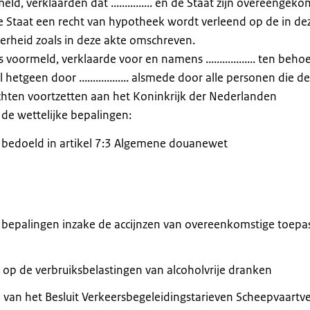
, verklaarden dat ............... en de Staat zijn overeengek
ve van de Staat een recht van hypotheek wordt verleend op de in de
erheid zoals in deze akte omschreven.
oormeld, verklaarde voor en namens .................. ten beho
etgeen door .................. alsmede door alle personen die de
m mochten voortzetten aan het Koninkrijk der Nederlanden
de wettelijke bepalingen:
als bedoeld in artikel 7:3 Algemene douanewet
e bepalingen inzake de accijnzen van overeenkomstige toepa
 op de verbruiksbelastingen van alcoholvrije dranken
d van het Besluit Verkeersbegeleidingstarieven Scheepvaartv