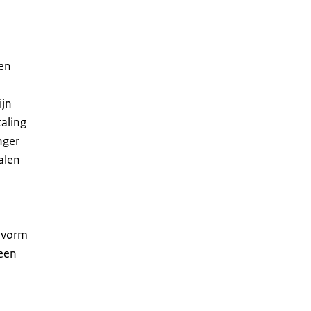
zen
ijn
aling
nger
alen
 vorm
 een