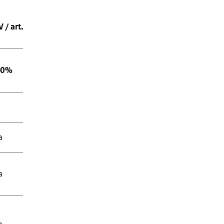
/ art. 58, Aanh. I
50%
30%
30%
a
Ja
Ja
a
Ja
Ja