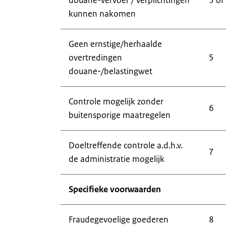
douane-vervoer / verplichtingen
3 of
kunnen nakomen
Geen ernstige/herhaalde
overtredingen
5
douane-/belastingwet
Controle mogelijk zonder
6
buitensporige maatregelen
Doeltreffende controle a.d.h.v.
7
de administratie mogelijk
Specifieke voorwaarden
Fraudegevoelige goederen
8