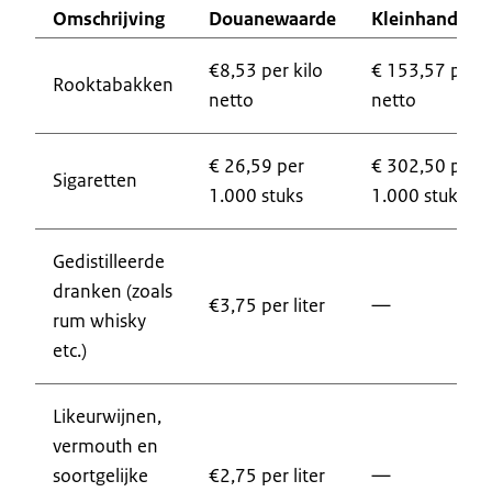
Omschrijving
Douanewaarde
Kleinhandelsp
€8,53 per kilo
€ 153,57 per k
Rooktabakken
netto
netto
€ 26,59 per
€ 302,50 per
Sigaretten
1.000 stuks
1.000 stuks
Gedistilleerde
dranken (zoals
€3,75 per liter
—
rum whisky
etc.)
Likeurwijnen,
vermouth en
soortgelijke
€2,75 per liter
—