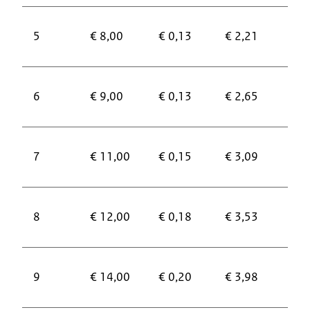
5
€ 8,00
€ 0,13
€ 2,21
€ 4
6
€ 9,00
€ 0,13
€ 2,65
€ 5
7
€ 11,00
€ 0,15
€ 3,09
€ 6
8
€ 12,00
€ 0,18
€ 3,53
€ 7
9
€ 14,00
€ 0,20
€ 3,98
€ 7