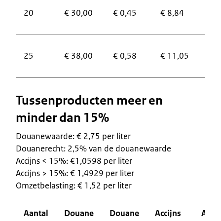
20
€ 30,00
€ 0,45
€ 8,84
€ 1
25
€ 38,00
€ 0,58
€ 11,05
€ 2
Tussenproducten meer en
minder dan 15%
Douanewaarde: € 2,75 per liter
Douanerecht: 2,5% van de douanewaarde
Accijns < 15%: €1,0598 per liter
Accijns > 15%: € 1,4929 per liter
Omzetbelasting: € 1,52 per liter
Aantal
Douane
Douane
Accijns
Accij