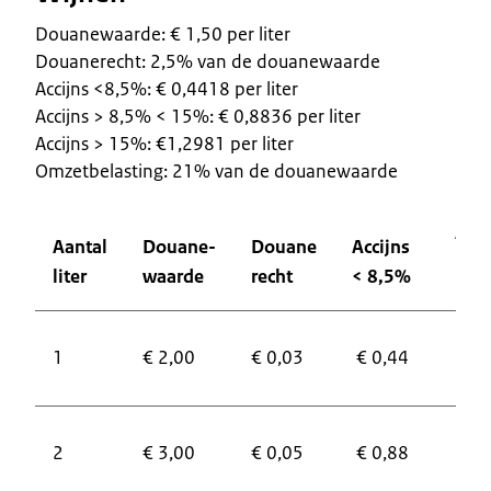
Douanewaarde: € 1,50 per liter
Douanerecht: 2,5% van de douanewaarde
Accijns <8,5%: € 0,4418 per liter
Accijns > 8,5% < 15%: € 0,8836 per liter
Accijns > 15%: €1,2981 per liter
Omzetbelasting: 21% van de douanewaarde
Acci
Aantal
Douane-
Douane
Accijns
>8,
liter
waarde
recht
< 8,5%
< 1
1
€ 2,00
€ 0,03
€ 0,44
€ 0
2
€ 3,00
€ 0,05
€ 0,88
€ 1