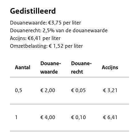
Gedistilleerd
Douanewaarde: €3,75 per liter
Douanerecht: 2,5% van de douanewaarde
Accijns: €6,41 per liter
Omzetbelasting: € 1,52 per liter
Douane-
Douane-
Aantal
Accijns
O
waarde
recht
€
0,5
€ 2,00
€ 0,05
€ 3,21
0
€
1
€ 4,00
€ 0,10
€ 6,41
1