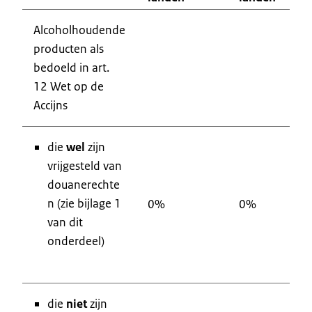
Alcoholhoudende
producten als
bedoeld in art.
12 Wet op de
Accijns
die
wel
zijn
vrijgesteld van
douanerechte
n (zie bijlage 1
0%
0%
p
van dit
onderdeel)
die
niet
zijn