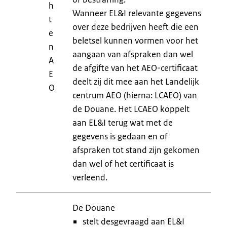
h
Wanneer EL&I relevante gegevens
t
over deze bedrijven heeft die een
e
beletsel kunnen vormen voor het
n
aangaan van afspraken dan wel
A
de afgifte van het AEO-certificaat
E
deelt zij dit mee aan het Landelijk
O
centrum AEO (hierna: LCAEO) van
de Douane. Het LCAEO koppelt
aan EL&I terug wat met de
gegevens is gedaan en of
afspraken tot stand zijn gekomen
dan wel of het certificaat is
verleend.
De Douane
stelt desgevraagd aan EL&I