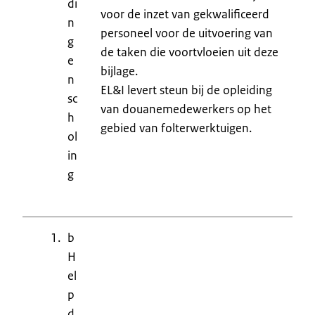
di
voor de inzet van gekwalificeerd
n
personeel voor de uitvoering van
g
de taken die voortvloeien uit deze
e
bijlage.
n
EL&I levert steun bij de opleiding
sc
van douanemedewerkers op het
h
gebied van folterwerktuigen.
ol
in
g
b
H
el
p
d