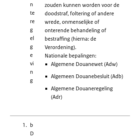
n
zouden kunnen worden voor de
te
doodstraf, foltering of andere
re
wrede, onmenselijke of
g
onterende behandeling of
el
bestraffing (hierna: de
g
Verordening).
e
Nationale bepalingen:
vi
Algemene Douanewet (Adw)
n
Algemeen Douanebesluit (Adb)
g
Algemene Douaneregeling
(Adr)
b
D