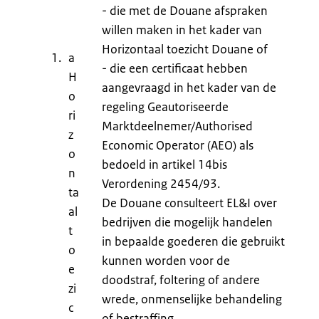
- die met de Douane afspraken
willen maken in het kader van
Horizontaal toezicht Douane of
a
- die een certificaat hebben
H
aangevraagd in het kader van de
o
regeling Geautoriseerde
ri
Marktdeelnemer/Authorised
z
Economic Operator (AEO) als
o
bedoeld in artikel 14bis
n
Verordening 2454/93.
ta
De Douane consulteert EL&I over
al
bedrijven die mogelijk handelen
t
in bepaalde goederen die gebruikt
o
kunnen worden voor de
e
doodstraf, foltering of andere
zi
wrede, onmenselijke behandeling
c
of bestraffing.