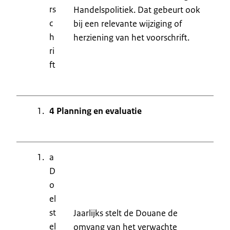
rs
Handelspolitiek. Dat gebeurt ook
c
bij een relevante wijziging of
h
herziening van het voorschrift.
ri
ft
4 Planning en evaluatie
a
D
o
el
st
Jaarlijks stelt de Douane de
el
omvang van het verwachte