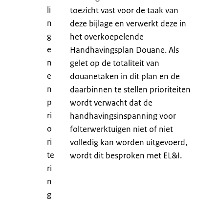
li
toezicht vast voor de taak van
n
deze bijlage en verwerkt deze in
g
het overkoepelende
e
Handhavingsplan Douane. Als
n
gelet op de totaliteit van
e
douanetaken in dit plan en de
n
daarbinnen te stellen prioriteiten
p
wordt verwacht dat de
ri
handhavingsinspanning voor
o
folterwerktuigen niet of niet
ri
volledig kan worden uitgevoerd,
te
wordt dit besproken met EL&I.
ri
n
g