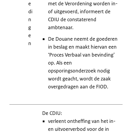
e
met de Verordening worden in-
di
of uitgevoerd, informeert de
n
CDIU de constaterend
g
ambtenaar.
e
De Douane neemt de goederen
n
in beslag en maakt hiervan een
‘Proces Verbaal van bevinding’
op. Als een
opsporingsonderzoek nodig
wordt geacht, wordt de zaak
overgedragen aan de FIOD.
De CDIU:
verleent ontheffing van het in-
en uitvoerverbod voor de in