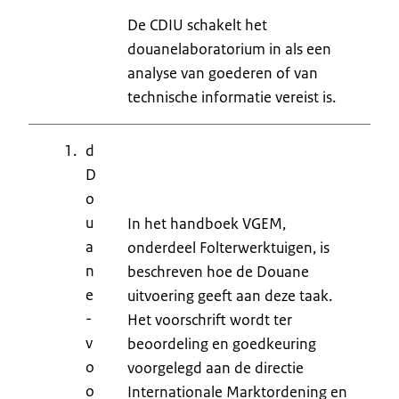
De CDIU schakelt het
douanelaboratorium in als een
analyse van goederen of van
technische informatie vereist is.
d
D
o
u
In het handboek VGEM,
a
onderdeel Folterwerktuigen, is
n
beschreven hoe de Douane
e
uitvoering geeft aan deze taak.
-
Het voorschrift wordt ter
v
beoordeling en goedkeuring
o
voorgelegd aan de directie
o
Internationale Marktordening en