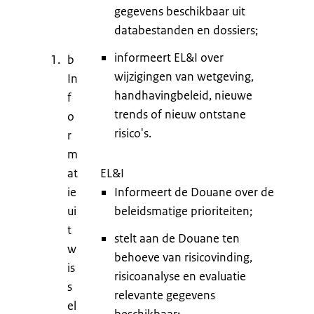
gegevens beschikbaar uit
databestanden en dossiers;
informeert EL&I over
b
wijzigingen van wetgeving,
In
handhavingbeleid, nieuwe
f
trends of nieuw ontstane
o
risico's.
r
m
at
EL&I
ie
Informeert de Douane over de
ui
beleidsmatige prioriteiten;
t
stelt aan de Douane ten
w
behoeve van risicovinding,
is
risicoanalyse en evaluatie
s
relevante gegevens
el
beschikbaar;