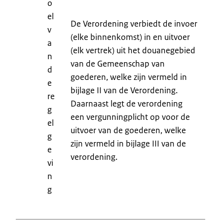
o
el
De Verordening verbiedt de invoer
v
(elke binnenkomst) in en uitvoer
a
(elk vertrek) uit het douanegebied
n
van de Gemeenschap van
d
goederen, welke zijn vermeld in
e
bijlage II van de Verordening.
re
Daarnaast legt de verordening
g
een vergunningplicht op voor de
el
uitvoer van de goederen, welke
g
zijn vermeld in bijlage III van de
e
verordening.
vi
n
g