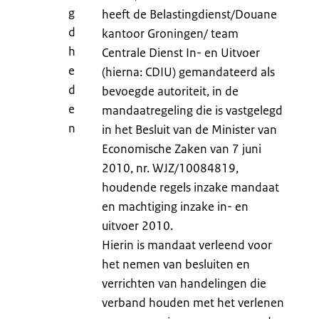
g
heeft de Belastingdienst/Douane
d
kantoor Groningen/ team
h
Centrale Dienst In- en Uitvoer
e
(hierna: CDIU) gemandateerd als
d
bevoegde autoriteit, in de
e
mandaatregeling die is vastgelegd
n
in het
Besluit van de Minister van
Economische Zaken van 7 juni
2010, nr. WJZ/10084819,
houdende regels inzake mandaat
en machtiging inzake in- en
uitvoer 2010.
Hierin is mandaat verleend voor
het nemen van besluiten en
verrichten van handelingen die
verband houden met het verlenen