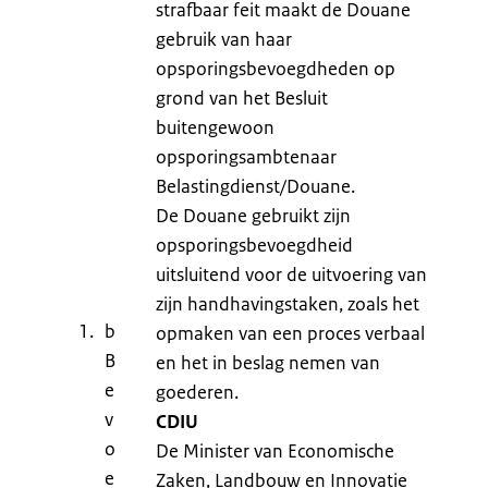
strafbaar feit maakt de Douane
gebruik van haar
opsporingsbevoegdheden op
grond van het Besluit
buitengewoon
opsporingsambtenaar
Belastingdienst/Douane.
De Douane gebruikt zijn
opsporingsbevoegdheid
uitsluitend voor de uitvoering van
zijn handhavingstaken, zoals het
b
opmaken van een proces verbaal
B
en het in beslag nemen van
e
goederen.
v
CDIU
o
De Minister van Economische
e
Zaken, Landbouw en Innovatie