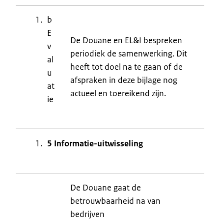
b
E
De Douane en EL&I bespreken
v
periodiek de samenwerking. Dit
al
heeft tot doel na te gaan of de
u
afspraken in deze bijlage nog
at
actueel en toereikend zijn.
ie
5 Informatie-uitwisseling
De Douane gaat de
betrouwbaarheid na van
bedrijven