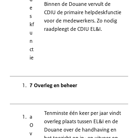
Binnen de Douane vervult de
e
CDIU de primaire helpdeskfunctie
s
voor de medewerkers. Zo nodig
kf
raadpleegt de CDIU EL&I.
u
n
ct
ie
7 Overleg en beheer
Tenminste één keer per jaar vindt
a
overleg plaats tussen EL&I en de
O
Douane over de handhaving en
v
het toezicht op in- en uitvoer op