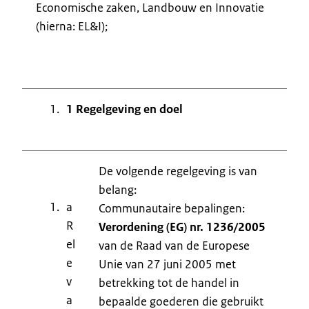
Economische zaken, Landbouw en Innovatie
(hierna: EL&I);
1 Regelgeving en doel
De volgende regelgeving is van
belang:
a
Communautaire bepalingen:
R
Verordening (EG) nr. 1236/2005
el
van de Raad van de Europese
e
Unie van 27 juni 2005 met
v
betrekking tot de handel in
a
bepaalde goederen die gebruikt