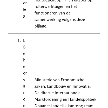
er
folterwerktuigen en het
le
functioneren van de
g
samenwerking volgens deze
bijlage.
b
B
e
h
e
er
v
Ministerie van Economische
a
zaken, Landbouw en Innovatie:
n
De directie Internationale
d
Marktordening en Handelspolitiek
e
Douane: Landelijk kantoor; team