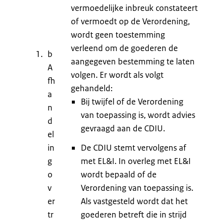
vermoedelijke inbreuk constateert
of vermoedt op de Verordening,
wordt geen toestemming
verleend om de goederen de
b
aangegeven bestemming te laten
A
volgen. Er wordt als volgt
fh
gehandeld:
a
Bij twijfel of de Verordening
n
van toepassing is, wordt advies
d
gevraagd aan de CDIU.
el
in
De CDIU stemt vervolgens af
g
met EL&I. In overleg met EL&I
o
wordt bepaald of de
v
Verordening van toepassing is.
er
Als vastgesteld wordt dat het
tr
goederen betreft die in strijd