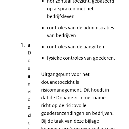
horizontaal toezicht, gebaseerd
op afspraken met het
bedrijfsleven
controles van de administraties
van bedrijven
a
controles van de aangiften
D
fysieke controles van goederen.
o
u
Uitgangspunt voor het
a
douanetoezicht is
n
risicomanagement. Dit houdt in
et
dat de Douane zich met name
o
richt op de risicovolle
e
goederenzendingen en bedrijven.
zi
Bij de taak van deze bijlage
c
kunnen risico’s op overtreding van