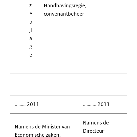
z
Handhavingsregie,
e
convenantbeheer
bi
jl
a
g
e
.. …… 2011
.. …….. 2011
Namens de
Namens de Minister van
Directeur-
Economische zaken,