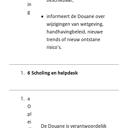
in
g
informeert de Douane over
wijzigingen van wetgeving,
handhavingbeleid, nieuwe
trends of nieuw ontstane
risico's.
6 Scholing en helpdesk
a
O
pl
ei
De Douane is verantwoordelijk