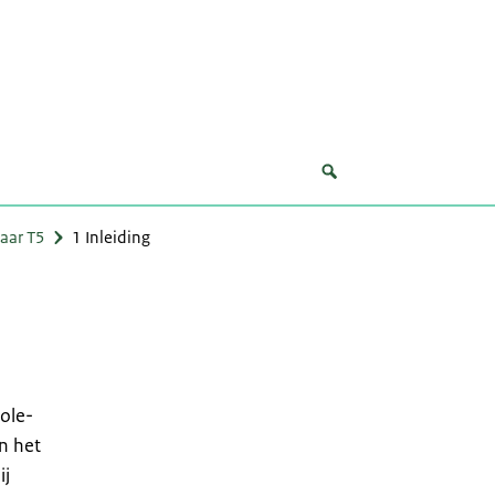
aar T5
1 Inleiding
ole-
n het
ij