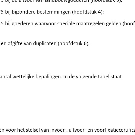
T5 bij de uitvoer van landbouwgoederen (hoofdstuk 3);
T5 bij bijzondere bestemmingen (hoofdstuk 4);
T5 bij goederen waarvoor speciale maatregelen gelden (hoo
 en afgifte van duplicaten (hoofdstuk 6).
ntal wettelijke bepalingen. In de volgende tabel staat
 voor het stelsel van invoer-, uitvoer- en voorfixatiecertific